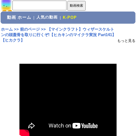
動画 ホーム
人気の動画
|
|
K-POP
ホーム
>>
前のページ
>>
【マインクラフト】ウィザースケルト
ンの頭蓋骨を取りに行くぞ!【ヒカキンのマイクラ実況 Part141】
【ヒカクラ】
もっと見る