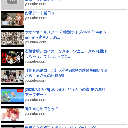
youtube.com
お家デート当日ゥ
youtube.com
サザンオールスターズ 特別ライブ2020「Keep S
milin’ ~皆さん、あ...
youtube.com
石橋貴明がゴイスーなスポーツニュースをお届け
しちゃう、でしょ。~プロ...
youtube.com
【朝倉未来コラボ】天心VS武尊の勝敗を聞いてみ
たら、まさかの回答が!!!
youtube.com
[2020.7.3 配信] あつまれ どうぶつの森 夏の無料
アップデート
youtube.com
誕生日おめでとう♡
youtube.com
亀田京之介選手とボクシングスパーリング