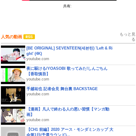
共有:
もっと見
人気の動画
る
[BE ORIGINAL] SEVENTEEN(세븐틴) 'Left & Ri
ght' (4K)
youtube.com
夜に駆ける/YOASOBI 歌ってみた!しんごちん
【香取慎吾】
youtube.com
手越祐也 記者会見 舞台裏 BACKSTAGE
youtube.com
【漫画】凡人で終わる人の悪い習慣【マンガ動
画】
youtube.com
【CH1 前編】2020 アース・モンダミンカップ 大
会第1日(予選ラウンド)...