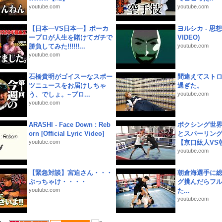
youtube.com
youtube.com
【日本一VS日本一】ポーカ
ヨルシカ - 思想犯
ープロが人生を賭けてガチで
VIDEO)
勝負してみた!!!!!!...
youtube.com
youtube.com
石橋貴明がゴイスーなスポー
間違えてスト
ツニュースをお届けしちゃ
過ぎた。
う、でしょ。~プロ...
youtube.com
youtube.com
ARASHI - Face Down : Reb
ボクシング世
orn [Official Lyric Video]
とスパーリン
youtube.com
【京口紘人VS朝
youtube.com
【緊急対談】宮迫さん・・・
朝倉海選手に
ぶっちゃけ・・・・
グ挑んだらフ
youtube.com
た...
youtube.com