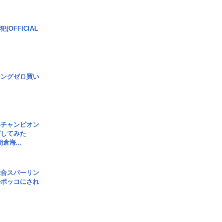
(OFFICIAL
ロングゼロ買い
界チャンピオン
グしてみた
倉海...
総合スパーリン
ルボッコにされ