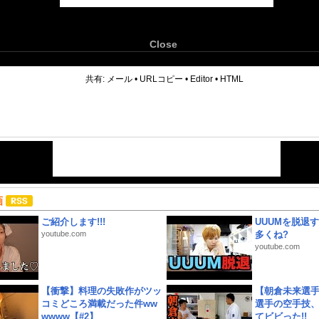
Close
6
共有:
メール
•
URLコピー
•
Editor
•
HTML
画
ご紹介します!!!
UUUMを脱退する
youtube.com
多くね?
youtube.com
【衝撃】料理の失敗作がツッ
【朝倉未来選
コミどころ満載だった件ww
選手の空手技
wwww【#2】
てビビった!!