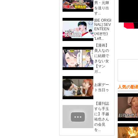
男・元輝
を送り出
す...
[BE ORIGI
NAL] SEV
ENTEEN
(세븐틴)
'Left...
【漫画】
美人なの
に結婚で
きない女
【マン
ガ...
お家デー
人気の動
ト当日ゥ
【週刊誌
すら手玉
に】手越
祐也さん
の会見
を...