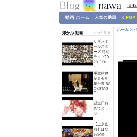
動画 ホーム
人気の動画
|
|
K-POP
ホーム
>>
浮かぶ 動画
もっと見る
サザンオ
ールスタ
ーズ 特別
ライブ20
20「Ke
e...
手越祐也
記者会見
舞台裏 BA
CKSTAG
E
誕生日お
めでとう
♡
【上京直
前】はな
わ家長