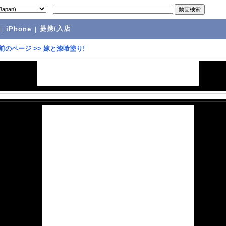
提携/入店
|
iPhone
|
前のページ
>>
嫁と漆喰塗り!