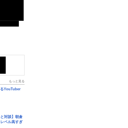
もっと見る
YouTuber
手と対談】朝倉
、レベル高すぎ