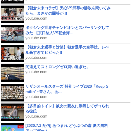
【朝倉未来コラボ】天心VS武尊の勝敗を聞いてみ
たら、まさかの回答が!!!
youtube.com
ボクシング世界チャンピオンとスパーリングして
みた 【京口紘人VS朝倉海...
youtube.com
【朝倉未来選手と対談】朝倉選手の空手技、レベ
ル高すぎてビビった!!
youtube.com
間違えてストロングゼロ買い過ぎた。
youtube.com
サザンオールスターズ 特別ライブ2020「Keep S
milin’ ~皆さん、あ...
youtube.com
【多目的トイレ】彼女の親友に浮気してボコられ
る彼氏
youtube.com
[2020.7.3 配信] あつまれ どうぶつの森 夏の無料
アップデート