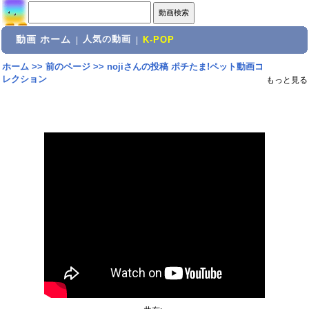
動画 ホーム
人気の動画
|
|
K-POP
ホーム
>>
前のページ
>>
nojiさんの投稿 ポチたま!ペット動画コ
レクション
もっと見る