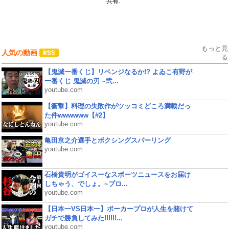
共有:
もっと見
人気の動画
る
【鬼滅一番くじ】リベンジなるか!? よゐこ有野が
一番くじ 鬼滅の刃 ~弐...
youtube.com
【衝撃】料理の失敗作がツッコミどころ満載だっ
た件wwwwww【#2】
youtube.com
亀田京之介選手とボクシングスパーリング
youtube.com
石橋貴明がゴイスーなスポーツニュースをお届け
しちゃう、でしょ。~プロ...
youtube.com
【日本一VS日本一】ポーカープロが人生を賭けて
ガチで勝負してみた!!!!!!...
youtube.com