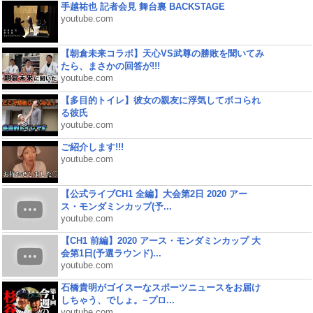
手越祐也 記者会見 舞台裏 BACKSTAGE
youtube.com
【朝倉未来コラボ】天心VS武尊の勝敗を聞いてみ
たら、まさかの回答が!!!
youtube.com
【多目的トイレ】彼女の親友に浮気してボコられ
る彼氏
youtube.com
ご紹介します!!!
youtube.com
【公式ライブCH1 全編】大会第2日 2020 アー
ス・モンダミンカップ(予...
youtube.com
【CH1 前編】2020 アース・モンダミンカップ 大
会第1日(予選ラウンド)...
youtube.com
石橋貴明がゴイスーなスポーツニュースをお届け
しちゃう、でしょ。~プロ...
youtube.com