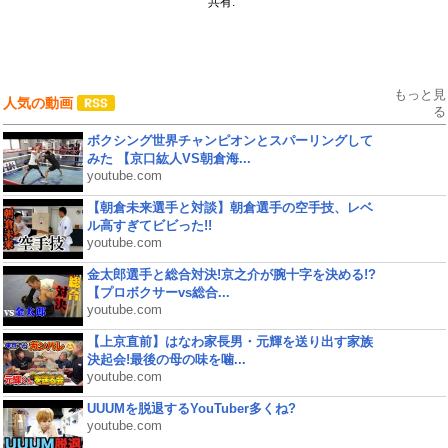
共有:
もっと見
人気の動画
る
ボクシング世界チャンピオンとスパーリングして
みた 【京口紘人VS朝倉海...
youtube.com
【朝倉未来選手と対談】朝倉選手の空手技、レベ
ル高すぎてビビった!!
youtube.com
金太郎選手と総合対決!京之介が腕十字を決める!?
【プロボクサーvs総合...
youtube.com
【上京直前】はなわ家長男・元輝を送り出す家族
決起会!最後の母の味を噛...
youtube.com
UUUMを脱退するYouTuber多くね?
youtube.com