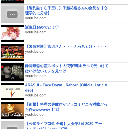
【週刊誌すら手玉に】手越祐也さんの会見を【心
理学的に分析】
youtube.com
誕生日おめでとう♡
youtube.com
【緊急対談】宮迫さん・・・ぶっちゃけ・・・・
youtube.com
静岡最恐心霊スポット大突撃!廃ホテルで見つけて
はいけないモノを見つけ...
youtube.com
ARASHI - Face Down : Reborn [Official Lyric Vi
deo]
youtube.com
【衝撃】料理の失敗作がツッコミどころ満載だっ
た件wwwwww【#2】
youtube.com
【公式ライブCH1 全編】大会第2日 2020 アー
ス・モンダミンカップ(予...