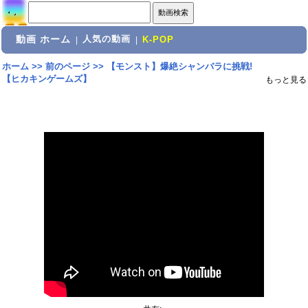
動画 ホーム
人気の動画
|
|
K-POP
ホーム
>>
前のページ
>>
【モンスト】爆絶シャンバラに挑戦!
【ヒカキンゲームズ】
もっと見る