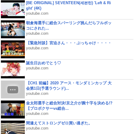
[BE ORIGINAL] SEVENTEEN(세븐틴) 'Left & Ri
ght' (4K)
youtube.com
朝倉海選手に総合スパーリング挑んだらフルボッ
コにされた...
youtube.com
【緊急対談】宮迫さん・・・ぶっちゃけ・・・・
youtube.com
誕生日おめでとう♡
youtube.com
【CH1 前編】2020 アース・モンダミンカップ 大
会第1日(予選ラウンド)...
youtube.com
金太郎選手と総合対決!京之介が腕十字を決める!?
【プロボクサーvs総合...
youtube.com
間違えてストロングゼロ買い過ぎた。
youtube.com