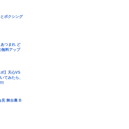
手とボクシング
信] あつまれ ど
の無料アップ
ボ】天心VS
聞いてみたら、
!!
見 舞台裏 B