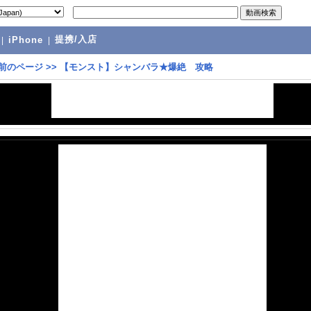
提携/入店
|
iPhone
|
前のページ
>>
【モンスト】シャンバラ★爆絶 攻略