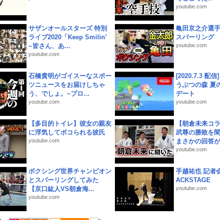
youtube.com
サザンオールスターズ 特別
亀田京之介選
ライブ2020「Keep Smilin’
スパーリング
~皆さん、あ...
youtube.com
youtube.com
石橋貴明がゴイスーなスポー
[2020.7.3 配
ツニュースをお届けしちゃ
うぶつの森 夏
う、でしょ。~プロ...
デート
youtube.com
youtube.com
【多目的トイレ】彼女の親友
【朝倉未来コラ
に浮気してボコられる彼氏
武尊の勝敗を
youtube.com
まさかの回答が!
youtube.com
ボクシング世界チャンピオン
手越祐也 記者会
とスパーリングしてみた
ACKSTAGE
【京口紘人VS朝倉海...
youtube.com
youtube.com