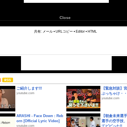
Close
6
共有:
メール
•
URLコピー
•
Editor
•
HTML
画
ご紹介します!!!
【緊急対談】
youtube.com
ぶっちゃけ・
youtube.com
ARASHI - Face Down : Reb
【朝倉未来選
orn [Official Lyric Video]
選手の空手技
youtube.com
てビビった!!