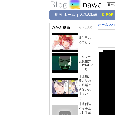
動画 ホーム
人気の動画
|
|
K-POP
ホーム
>>
浮かぶ 動画
もっと見る
誕生日お
めでとう
♡
ヨルシカ -
思想犯(O
FFICIAL V
IDEO)
【漫画】
美人なの
に結婚で
きない女
【マン
ガ...
【週刊誌
すら手玉
に】手越