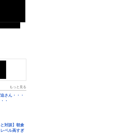
もっと見る
宮迫さん・・・
・・・
手と対談】朝倉
、レベル高すぎ