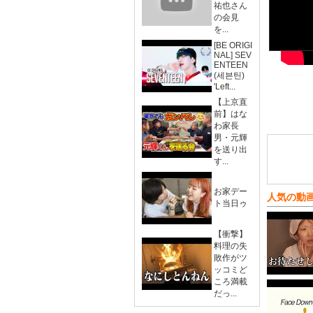
祐也さん
の会見
を...
[BE ORIGI
NAL] SEV
ENTEEN
(세븐틴)
'Left...
【上京直
前】はな
わ家長
男・元輝
を送り出
す...
お家デー
人気の動
ト当日ゥ
【衝撃】
料理の失
敗作がツ
ッコミど
ころ満載
だっ...