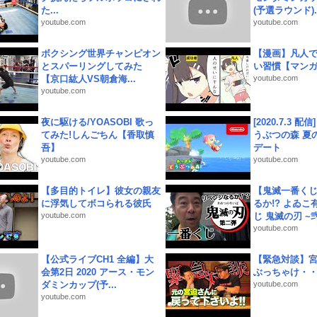
た...
(予選ラウンド)..
youtube.com
youtube.com
ボクシング世界チャンピオン
【漫画】凡人
とスパーリングしてみた
い習慣【マン
【京口紘人VS朝倉海...
youtube.com
youtube.com
夜に駆ける/YOASOBI 歌っ
[2020.7.3 配
てみた!しんごちん【香取慎
うぶつの森 夏
吾】
デート
youtube.com
youtube.com
【多目的トイレ】彼女の親友
【鬼滅一番く
に浮気してボコられる彼氏
るか!? よゐ
youtube.com
じ 鬼滅の刃 ~弐.
youtube.com
【公式ライブCH1 全編】大
【緊急対談】
会第2日 2020 アース・モン
ぶっちゃけ・
ダミンカップ(予...
youtube.com
youtube.com