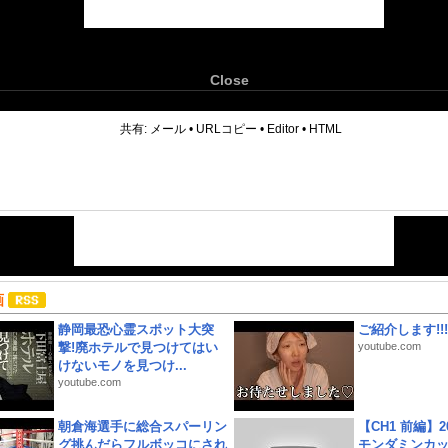
Close
6
共有:
メール
•
URLコピー
•
Editor
•
HTML
画
静岡最恐心霊スポット大突
ご紹介します!!!
撃!廃ホテルで見つけてはい
youtube.com
けないモノを見つけ...
youtube.com
朝倉海選手に総合スパーリン
【CH1 前編】2
グ挑んだらフルボッコにされ
モンダミンカッ