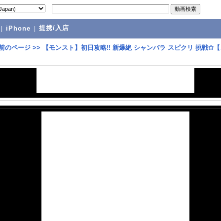
提携/入店
|
iPhone
|
前のページ
>>
【モンスト】初日攻略!! 新爆絶 シャンバラ スピクリ 挑戦✩