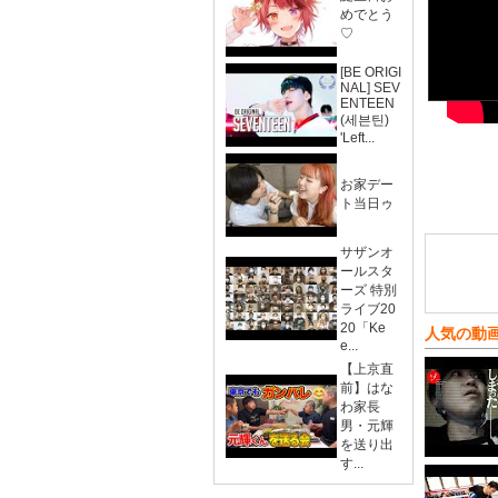
めでとう
♡
[BE ORIGI
NAL] SEV
ENTEEN
(세븐틴)
'Left...
お家デー
ト当日ゥ
サザンオ
ールスタ
ーズ 特別
ライブ20
20「Ke
人気の動
e...
【上京直
前】はな
わ家長
男・元輝
を送り出
す...