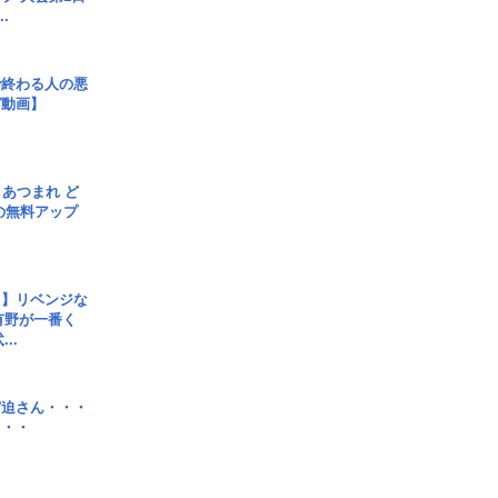
.
で終わる人の悪
ガ動画】
信] あつまれ ど
の無料アップ
じ】リベンジな
こ有野が一番く
..
宮迫さん・・・
・・・