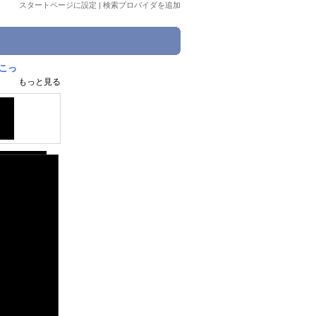
スタートページに設定
|
検索プロバイダを追加
【こっ
もっと見る