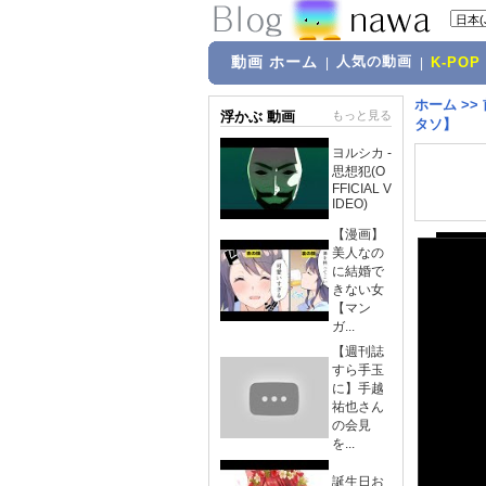
動画 ホーム
人気の動画
|
|
K-POP
ホーム
>>
浮かぶ 動画
もっと見る
タソ】
ヨルシカ -
思想犯(O
FFICIAL V
IDEO)
【漫画】
美人なの
に結婚で
きない女
【マン
ガ...
【週刊誌
すら手玉
に】手越
祐也さん
の会見
を...
誕生日お