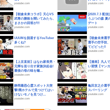
youtube.com
youtube.com
【朝倉未来コラボ】天心VS
[2020.7.3 配
武尊の勝敗を聞いてみたら、
うぶつの森 夏
まさかの回答が!!!
デート
youtube.com
youtube.com
UUUMを脱退するYouTuber
【朝倉未来選
多くね?
選手の空手技
youtube.com
てビビった!!
youtube.com
【上京直前】はなわ家長男・
【漫画】凡人
元輝を送り出す家族決起会!
い習慣【マン
最後の母の味を噛...
youtube.com
youtube.com
静岡最恐心霊スポット大突
亀田京之介選
撃!廃ホテルで見つけてはい
スパーリング
けないモノを見つけ...
youtube.com
youtube.com