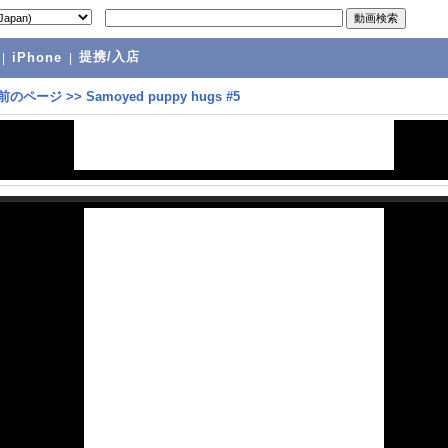
提携/入店
|
iPhone
|
前のページ
>>
Samoyed puppy hugs #5