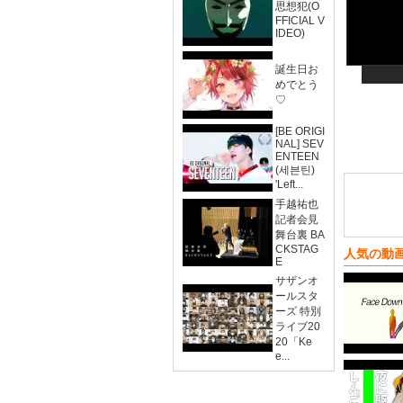
思想犯(O
FFICIAL V
IDEO)
誕生日お
めでとう
♡
[BE ORIGI
NAL] SEV
ENTEEN
(세븐틴)
'Left...
手越祐也
記者会見
舞台裏 BA
CKSTAG
人気の動
E
サザンオ
ールスタ
ーズ 特別
ライブ20
20「Ke
e...