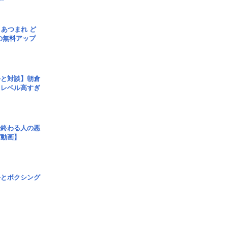
信] あつまれ ど
の無料アップ
手と対談】朝倉
、レベル高すぎ
で終わる人の悪
ガ動画】
手とボクシング