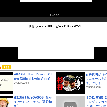
Close
6
共有:
メール
•
URLコピー
•
Editor
•
HTML
画
ARASHI - Face Down : Reb
石橋貴明がゴ
orn [Official Lyric Video]
ツニュースを
youtube.com
う、でしょ。~プ
youtube.com
夜に駆ける/YOASOBI 歌っ
【CH1 前編】2
てみた!しんごちん【香取慎
モンダミンカッ
吾】
(予選ラウンド)..