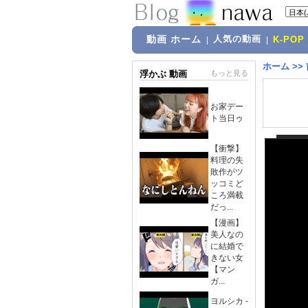
動画 ホーム
人気の動画
|
|
K-POP
ホーム
>>
浮かぶ 動画
もっと見る
お家デー
ト当日ゥ
【衝撃】
料理の失
敗作がツ
ッコミど
ころ満載
だっ...
【漫画】
美人なの
に結婚で
きない女
【マン
ガ...
ヨルシカ -