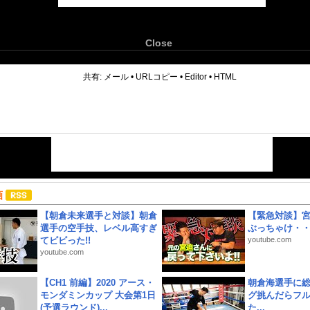
Close
6
共有:
メール
•
URLコピー
•
Editor
•
HTML
画
【朝倉未来選手と対談】朝倉
【緊急対談】
選手の空手技、レベル高すぎ
ぶっちゃけ・
てビビった!!
youtube.com
youtube.com
【CH1 前編】2020 アース・
朝倉海選手に
モンダミンカップ 大会第1日
グ挑んだらフ
(予選ラウンド)...
た...