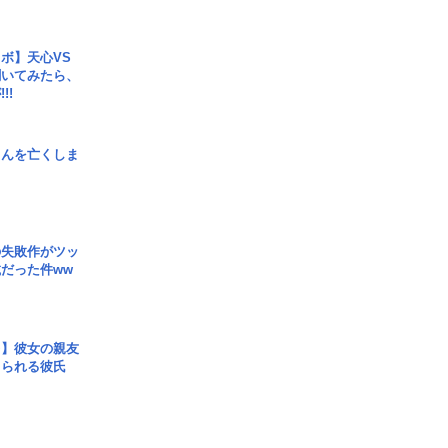
ボ】天心VS
聞いてみたら、
!!
さんを亡くしま
の失敗作がツッ
だった件ww
レ】彼女の親友
コられる彼氏