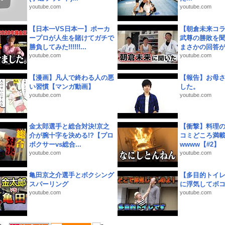
youtube.com
youtube.com
【日本一VS日本一】ポーカ
【朝倉未来コラ
ープロが人生を賭けてガチで
武尊の勝敗を
勝負してみた!!!!!!...
まさかの回答が!
youtube.com
youtube.com
【漫画】凡人で終わる人の悪
【報告】お母
い習慣【マンガ動画】
した。
youtube.com
youtube.com
金太郎選手と総合対決!京之
【衝撃】料理
介が腕十字を決める!?【プロ
コミどころ満載
ボクサーvs総合...
wwww【#2】
youtube.com
youtube.com
亀田京之介選手とボクシング
【多目的トイ
スパーリング
に浮気してボ
youtube.com
youtube.com