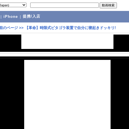
提携/入店
|
iPhone
|
前のページ
>>
【革命】時限式ピタゴラ装置で自分に寝起きドッキリ!