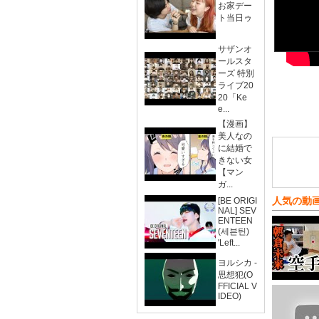
お家デー
ト当日ゥ
サザンオ
ールスタ
ーズ 特別
ライブ20
20「Ke
e...
【漫画】
美人なの
に結婚で
きない女
【マン
ガ...
人気の動
[BE ORIGI
NAL] SEV
ENTEEN
(세븐틴)
'Left...
ヨルシカ -
思想犯(O
FFICIAL V
IDEO)