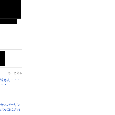
もっと見る
宮迫さん・・・
・・・
総合スパーリン
ルボッコにされ