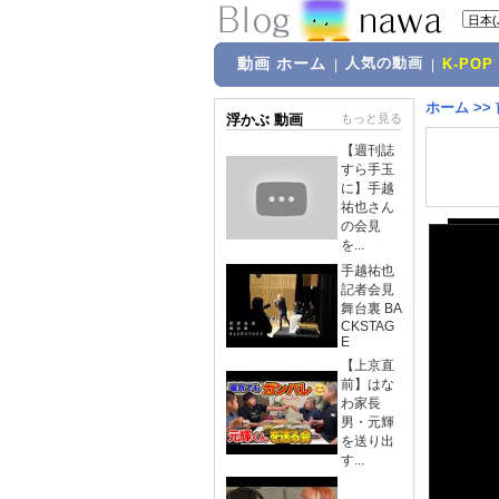
動画 ホーム
人気の動画
|
|
K-POP
ホーム
>>
浮かぶ 動画
もっと見る
【週刊誌
すら手玉
に】手越
祐也さん
の会見
を...
手越祐也
記者会見
舞台裏 BA
CKSTAG
E
【上京直
前】はな
わ家長
男・元輝
を送り出
す...