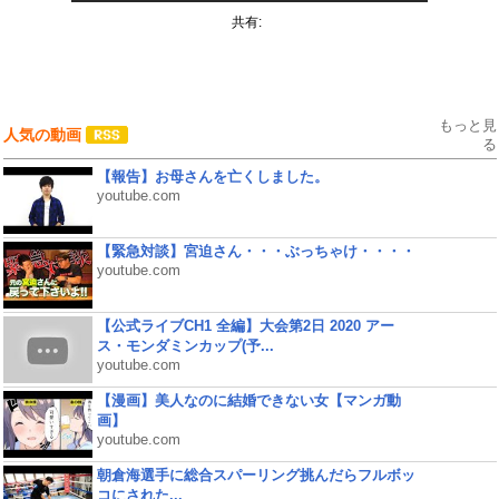
共有:
もっと見
人気の動画
る
【報告】お母さんを亡くしました。
youtube.com
【緊急対談】宮迫さん・・・ぶっちゃけ・・・・
youtube.com
【公式ライブCH1 全編】大会第2日 2020 アー
ス・モンダミンカップ(予...
youtube.com
【漫画】美人なのに結婚できない女【マンガ動
画】
youtube.com
朝倉海選手に総合スパーリング挑んだらフルボッ
コにされた...