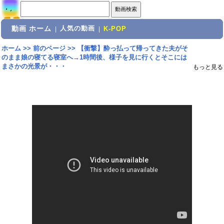
動画 ホーム
人気の動画
|
|
K-POP
ホーム
>>
前のページ
>>
【衝撃】酔っ払って帰ってきた夫がそ
のまま娘の寝てる寝室へ→1時間後、様子を見に行くとそこには
まさかの光景が・・・
もっと見る