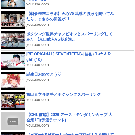
youtube.com
【朝倉未来コラボ】天心VS武尊の勝敗を聞いてみ
たら、まさかの回答が!!!
youtube.com
ボクシング世界チャンピオンとスパーリングして
みた 【京口紘人VS朝倉海...
youtube.com
[BE ORIGINAL] SEVENTEEN(세븐틴) 'Left & Ri
ght' (4K)
youtube.com
誕生日おめでとう♡
youtube.com
亀田京之介選手とボクシングスパーリング
youtube.com
【CH1 前編】2020 アース・モンダミンカップ 大
会第1日(予選ラウンド)...
youtube.com
【日本一VS日本一】ポーカープロが人生を賭けて