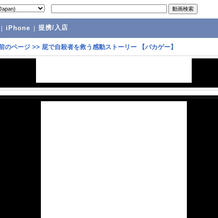
提携/入店
|
iPhone
|
前のページ
>>
屁で自殺者を救う感動ストーリー 【バカゲー】