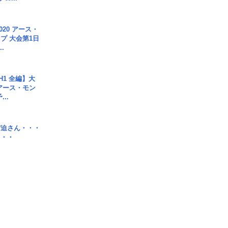
020 アース・
プ 大会第1日
.
H1 全編】大
 アース・モン
..
宮迫さん・・・
・・・