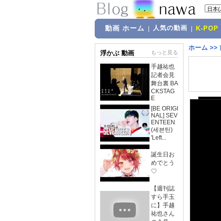
動画 ホーム
人気の動画
|
|
K-POP
ホーム
>>
浮かぶ 動画
もっと見る
手越祐也
記者会見
舞台裏 BA
CKSTAG
E
[BE ORIGI
NAL] SEV
ENTEEN
(세븐틴)
'Left...
誕生日お
めでとう
♡
【週刊誌
すら手玉
に】手越
祐也さん