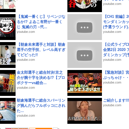
youtube.com
【鬼滅一番くじ】リベンジな
【CH1 前編】2
るか!? よゐこ有野が一番く
モンダミンカッ
じ 鬼滅の刃 ~弐...
(予選ラウンド)..
youtube.com
youtube.com
【朝倉未来選手と対談】朝倉
【公式ライブC
選手の空手技、レベル高すぎ
会第2日 2020
てビビった!!
ダミンカップ(予.
youtube.com
youtube.com
金太郎選手と総合対決!京之
【緊急対談】
介が腕十字を決める!?【プロ
ぶっちゃけ・
ボクサーvs総合...
youtube.com
youtube.com
朝倉海選手に総合スパーリン
ご紹介します!!!
グ挑んだらフルボッコにされ
youtube.com
た...
youtube.com