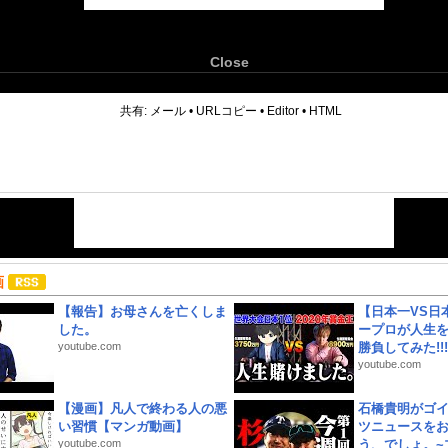
Close
6
共有:
メール
•
URLコピー
•
Editor
•
HTML
画
【報告】お母さんを亡くしま
【日本一VS日
した。
ープロが人生
youtube.com
勝負してみた!!!!!
youtube.com
【漫画】凡人で終わる人の悪
石橋貴明がゴ
い習慣【マンガ動画】
ツニュースを
youtube.com
う、でしょ。~プ