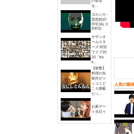
の会見
を...
ヨルシカ -
思想犯(O
FFICIAL V
IDEO)
サザンオ
ールスタ
ーズ 特別
ライブ20
20「Ke
e...
【衝撃】
料理の失
敗作がツ
ッコミど
人気の動
ころ満載
だっ...
お家デー
ト当日ゥ