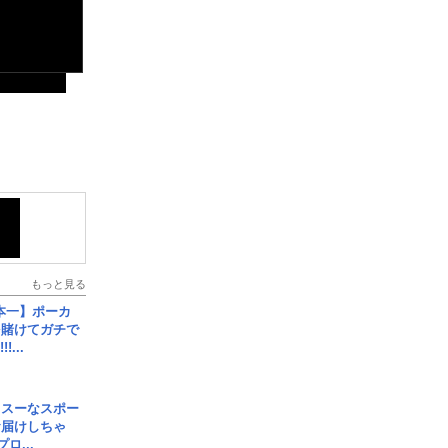
もっと見る
本一】ポーカ
を賭けてガチで
!...
イスーなスポー
お届けしちゃ
ロ...