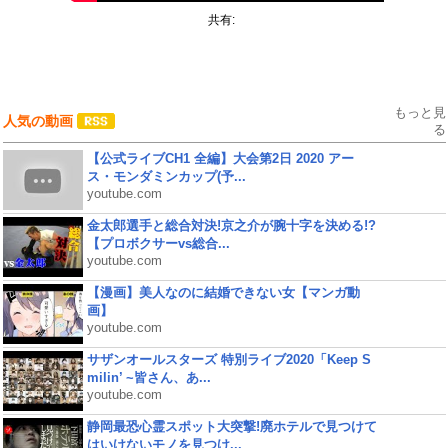
共有:
もっと見
人気の動画
る
【公式ライブCH1 全編】大会第2日 2020 アー
ス・モンダミンカップ(予...
youtube.com
金太郎選手と総合対決!京之介が腕十字を決める!?
【プロボクサーvs総合...
youtube.com
【漫画】美人なのに結婚できない女【マンガ動
画】
youtube.com
サザンオールスターズ 特別ライブ2020「Keep S
milin’ ~皆さん、あ...
youtube.com
静岡最恐心霊スポット大突撃!廃ホテルで見つけて
はいけないモノを見つけ...