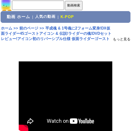
動画 ホーム
人気の動画
|
|
K-POP
ホーム
>>
前のページ
>>
平成魂 & 1号魂に2フォーム変身!DX仮
面ライダー45ゴーストアイコン & 伝説!ライダーの魂!DVDセット
レビュー!アイコン初のリバーシブル仕様 仮面ライダーゴースト
もっと見る