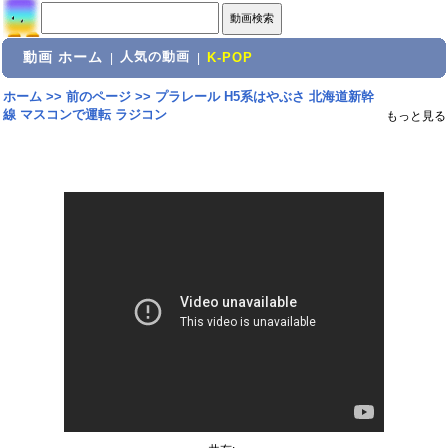
動画 ホーム
人気の動画
|
|
K-POP
ホーム
>>
前のページ
>>
プラレール H5系はやぶさ 北海道新幹
線 マスコンで運転 ラジコン
もっと見る