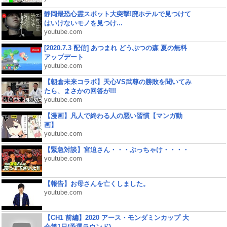
静岡最恐心霊スポット大突撃!廃ホテルで見つけて
はいけないモノを見つけ...
youtube.com
[2020.7.3 配信] あつまれ どうぶつの森 夏の無料
アップデート
youtube.com
【朝倉未来コラボ】天心VS武尊の勝敗を聞いてみ
たら、まさかの回答が!!!
youtube.com
【漫画】凡人で終わる人の悪い習慣【マンガ動
画】
youtube.com
【緊急対談】宮迫さん・・・ぶっちゃけ・・・・
youtube.com
【報告】お母さんを亡くしました。
youtube.com
【CH1 前編】2020 アース・モンダミンカップ 大
会第1日(予選ラウンド)...