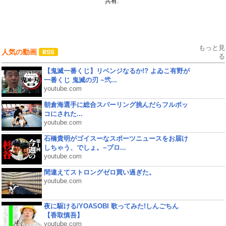
共有:
もっと見
人気の動画
る
【鬼滅一番くじ】リベンジなるか!? よゐこ有野が
一番くじ 鬼滅の刃 ~弐...
youtube.com
朝倉海選手に総合スパーリング挑んだらフルボッ
コにされた...
youtube.com
石橋貴明がゴイスーなスポーツニュースをお届け
しちゃう、でしょ。~プロ...
youtube.com
間違えてストロングゼロ買い過ぎた。
youtube.com
夜に駆ける/YOASOBI 歌ってみた!しんごちん
【香取慎吾】
youtube.com