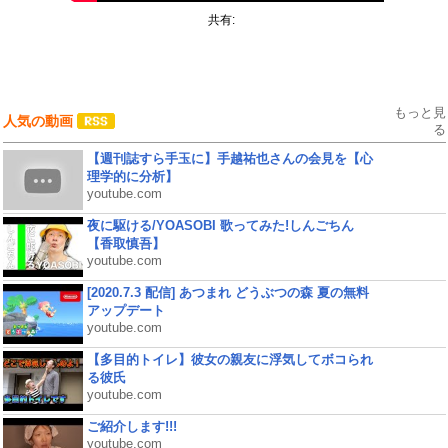
共有:
もっと見
人気の動画
る
【週刊誌すら手玉に】手越祐也さんの会見を【心
理学的に分析】
youtube.com
夜に駆ける/YOASOBI 歌ってみた!しんごちん
【香取慎吾】
youtube.com
[2020.7.3 配信] あつまれ どうぶつの森 夏の無料
アップデート
youtube.com
【多目的トイレ】彼女の親友に浮気してボコられ
る彼氏
youtube.com
ご紹介します!!!
youtube.com