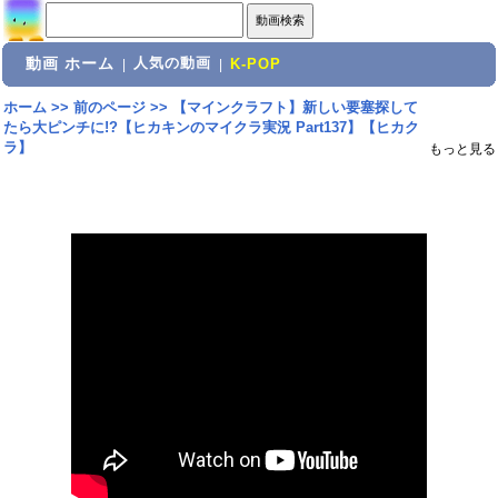
動画 ホーム
人気の動画
|
|
K-POP
ホーム
>>
前のページ
>>
【マインクラフト】新しい要塞探して
たら大ピンチに!?【ヒカキンのマイクラ実況 Part137】【ヒカク
ラ】
もっと見る