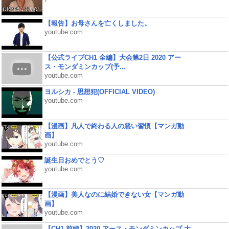
【報告】お母さんを亡くしました。
youtube.com
【公式ライブCH1 全編】大会第2日 2020 アー
ス・モンダミンカップ(予...
youtube.com
ヨルシカ - 思想犯(OFFICIAL VIDEO)
youtube.com
【漫画】凡人で終わる人の悪い習慣【マンガ動
画】
youtube.com
誕生日おめでとう♡
youtube.com
【漫画】美人なのに結婚できない女【マンガ動
画】
youtube.com
【CH1 前編】2020 アース・モンダミンカップ 大