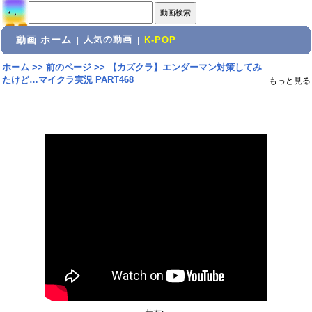
動画 ホーム
人気の動画
|
|
K-POP
ホーム
>>
前のページ
>>
【カズクラ】エンダーマン対策してみ
たけど…マイクラ実況 PART468
もっと見る