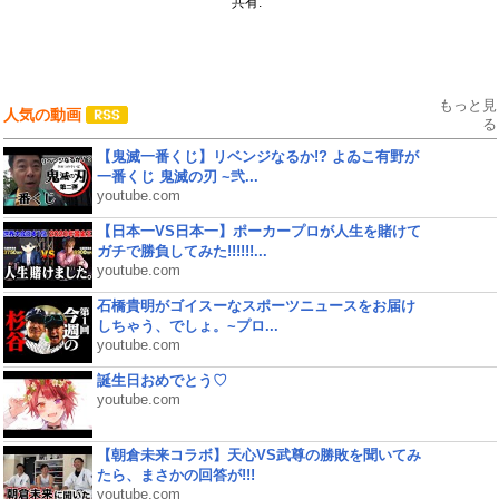
共有:
もっと見
人気の動画
る
【鬼滅一番くじ】リベンジなるか!? よゐこ有野が
一番くじ 鬼滅の刃 ~弐...
youtube.com
【日本一VS日本一】ポーカープロが人生を賭けて
ガチで勝負してみた!!!!!!...
youtube.com
石橋貴明がゴイスーなスポーツニュースをお届け
しちゃう、でしょ。~プロ...
youtube.com
誕生日おめでとう♡
youtube.com
【朝倉未来コラボ】天心VS武尊の勝敗を聞いてみ
たら、まさかの回答が!!!
youtube.com