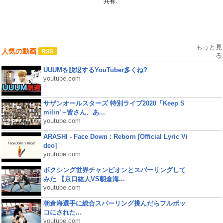
共有:
もっと見
人気の動画
る
UUUMを脱退するYouTuber多くね?
youtube.com
サザンオールスターズ 特別ライブ2020「Keep S
milin’ ~皆さん、あ...
youtube.com
ARASHI - Face Down : Reborn [Official Lyric Vi
deo]
youtube.com
ボクシング世界チャンピオンとスパーリングして
みた 【京口紘人VS朝倉海...
youtube.com
朝倉海選手に総合スパーリング挑んだらフルボッ
コにされた...
youtube.com