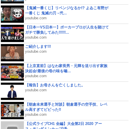
【鬼滅一番くじ】リベンジなるか!? よゐこ有野が
一番くじ 鬼滅の刃 ~弐...
youtube.com
【日本一VS日本一】ポーカープロが人生を賭けて
ガチで勝負してみた!!!!!!...
youtube.com
ご紹介します!!!
youtube.com
【上京直前】はなわ家長男・元輝を送り出す家族
決起会!最後の母の味を噛...
youtube.com
【報告】お母さんを亡くしました。
youtube.com
【朝倉未来選手と対談】朝倉選手の空手技、レベ
ル高すぎてビビった!!
youtube.com
【公式ライブCH1 全編】大会第2日 2020 アー
ス・モンダミンカップ(予...