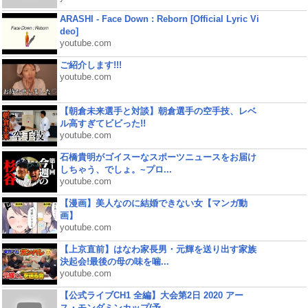
ARASHI - Face Down : Reborn [Official Lyric Vi
deo]
youtube.com
ご紹介します!!!
youtube.com
【朝倉未来選手と対談】朝倉選手の空手技、レベ
ル高すぎてビビった!!
youtube.com
石橋貴明がゴイスーなスポーツニュースをお届け
しちゃう、でしょ。~プロ...
youtube.com
【漫画】美人なのに結婚できない女【マンガ動
画】
youtube.com
【上京直前】はなわ家長男・元輝を送り出す家族
決起会!最後の母の味を噛...
youtube.com
【公式ライブCH1 全編】大会第2日 2020 アー
ス・モンダミンカップ(予...