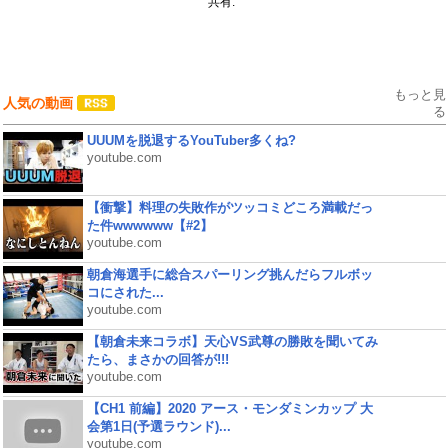
共有:
もっと見
人気の動画
る
UUUMを脱退するYouTuber多くね?
youtube.com
【衝撃】料理の失敗作がツッコミどころ満載だっ
た件wwwwww【#2】
youtube.com
朝倉海選手に総合スパーリング挑んだらフルボッ
コにされた...
youtube.com
【朝倉未来コラボ】天心VS武尊の勝敗を聞いてみ
たら、まさかの回答が!!!
youtube.com
【CH1 前編】2020 アース・モンダミンカップ 大
会第1日(予選ラウンド)...
youtube.com