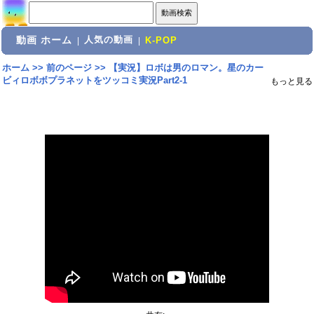
動画 ホーム
人気の動画
|
|
K-POP
ホーム
>>
前のページ
>>
【実況】ロボは男のロマン。星のカー
ビィロボボプラネットをツッコミ実況Part2-1
もっと見る