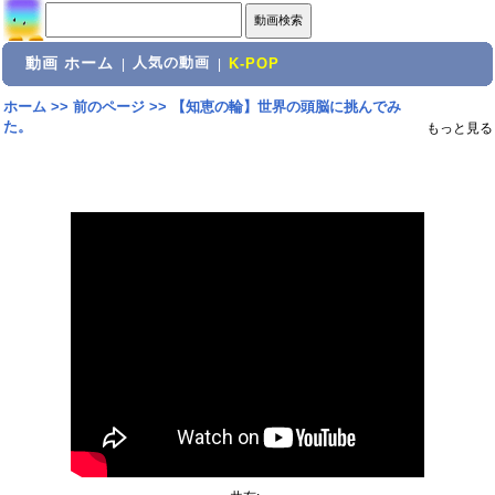
動画 ホーム
人気の動画
|
|
K-POP
ホーム
>>
前のページ
>>
【知恵の輪】世界の頭脳に挑んでみ
た。
もっと見る