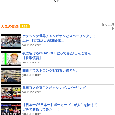
共有:
もっと見
人気の動画
る
ボクシング世界チャンピオンとスパーリングして
みた 【京口紘人VS朝倉海...
youtube.com
夜に駆ける/YOASOBI 歌ってみた!しんごちん
【香取慎吾】
youtube.com
間違えてストロングゼロ買い過ぎた。
youtube.com
亀田京之介選手とボクシングスパーリング
youtube.com
【日本一VS日本一】ポーカープロが人生を賭けて
ガチで勝負してみた!!!!!!...
youtube.com