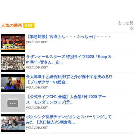
もっと見
人気の動画
る
【緊急対談】宮迫さん・・・ぶっちゃけ・・・・
youtube.com
サザンオールスターズ 特別ライブ2020「Keep S
milin’ ~皆さん、あ...
youtube.com
金太郎選手と総合対決!京之介が腕十字を決める!?
【プロボクサーvs総合...
youtube.com
【公式ライブCH1 全編】大会第2日 2020 アー
ス・モンダミンカップ(予...
youtube.com
ボクシング世界チャンピオンとスパーリングして
みた 【京口紘人VS朝倉海...
youtube.com