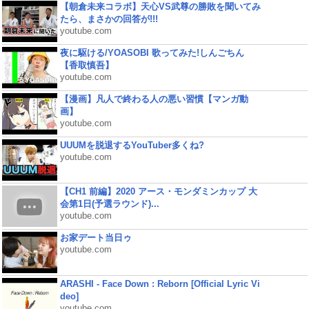
【朝倉未来コラボ】天心VS武尊の勝敗を聞いてみ
たら、まさかの回答が!!!
youtube.com
夜に駆ける/YOASOBI 歌ってみた!しんごちん
【香取慎吾】
youtube.com
【漫画】凡人で終わる人の悪い習慣【マンガ動
画】
youtube.com
UUUMを脱退するYouTuber多くね?
youtube.com
【CH1 前編】2020 アース・モンダミンカップ 大
会第1日(予選ラウンド)...
youtube.com
お家デート当日ゥ
youtube.com
ARASHI - Face Down : Reborn [Official Lyric Vi
deo]
youtube.com