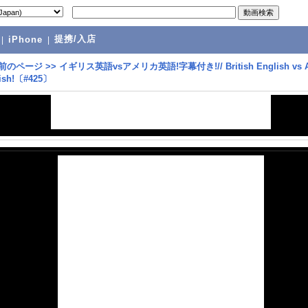
提携/入店
|
iPhone
|
前のページ
>>
イギリス英語vsアメリカ英語!字幕付き!// British English vs 
lish!〔#425〕