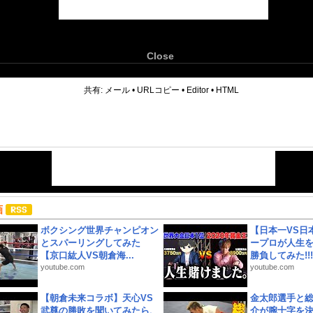
Close
6
共有:
メール
•
URLコピー
•
Editor
•
HTML
画
ボクシング世界チャンピオン
【日本一VS日
とスパーリングしてみた
ープロが人生
【京口紘人VS朝倉海...
勝負してみた!!!!!
youtube.com
youtube.com
【朝倉未来コラボ】天心VS
金太郎選手と総
武尊の勝敗を聞いてみたら、
介が腕十字を決