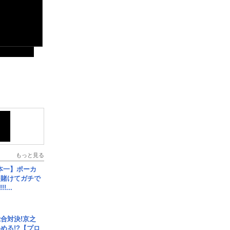
もっと見る
本一】ポーカ
を賭けてガチで
!...
合対決!京之
める!?【プロ