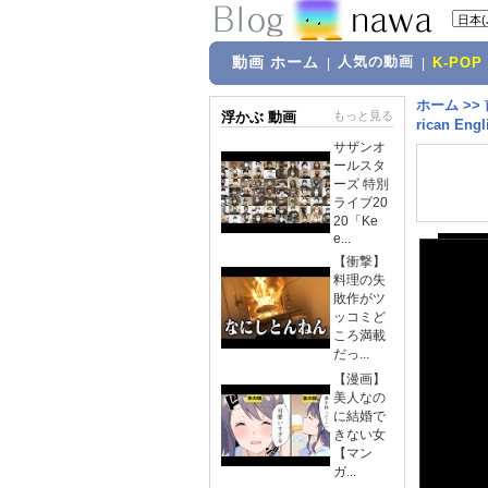
動画 ホーム
人気の動画
|
|
K-POP
ホーム
>>
浮かぶ 動画
もっと見る
rican Eng
サザンオ
ールスタ
ーズ 特別
ライブ20
20「Ke
e...
【衝撃】
料理の失
敗作がツ
ッコミど
ころ満載
だっ...
【漫画】
美人なの
に結婚で
きない女
【マン
ガ...