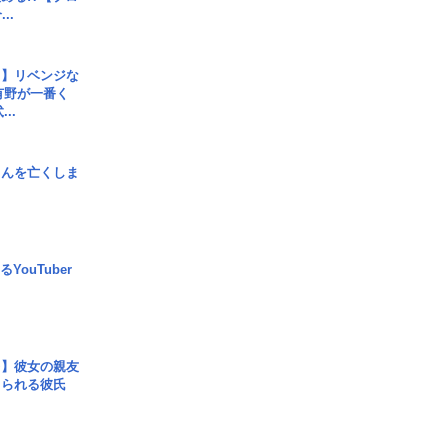
..
じ】リベンジな
こ有野が一番く
..
さんを亡くしま
YouTuber
レ】彼女の親友
コられる彼氏