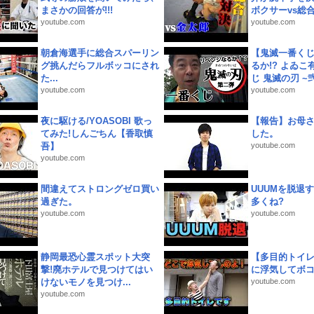
まさかの回答が!!!
ボクサーvs総合.
youtube.com
youtube.com
朝倉海選手に総合スパーリン
【鬼滅一番く
グ挑んだらフルボッコにされ
るか!? よゐ
た...
じ 鬼滅の刃 ~弐.
youtube.com
youtube.com
夜に駆ける/YOASOBI 歌っ
【報告】お母
てみた!しんごちん【香取慎
した。
吾】
youtube.com
youtube.com
間違えてストロングゼロ買い
UUUMを脱退する
過ぎた。
多くね?
youtube.com
youtube.com
静岡最恐心霊スポット大突
【多目的トイ
撃!廃ホテルで見つけてはい
に浮気してボ
けないモノを見つけ...
youtube.com
youtube.com