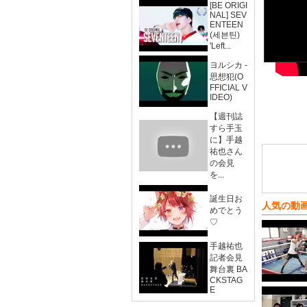
[BE ORIGI
NAL] SEV
ENTEEN
(세븐틴)
'Left...
ヨルシカ -
思想犯(O
FFICIAL V
IDEO)
【週刊誌
すら手玉
に】手越
祐也さん
の会見
を...
誕生日お
人気の動
めでとう
♡
手越祐也
記者会見
舞台裏 BA
CKSTAG
E