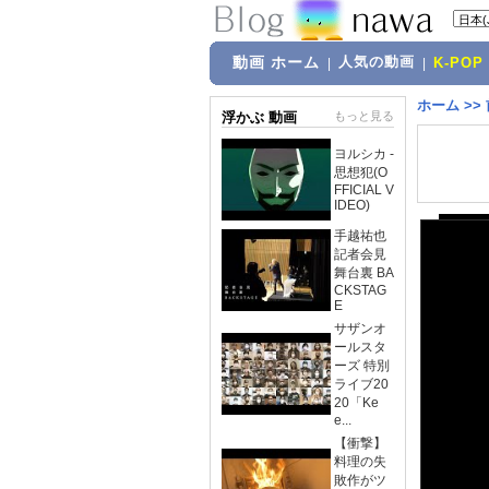
動画 ホーム
人気の動画
|
|
K-POP
ホーム
>>
浮かぶ 動画
もっと見る
ヨルシカ -
思想犯(O
FFICIAL V
IDEO)
手越祐也
記者会見
舞台裏 BA
CKSTAG
E
サザンオ
ールスタ
ーズ 特別
ライブ20
20「Ke
e...
【衝撃】
料理の失
敗作がツ