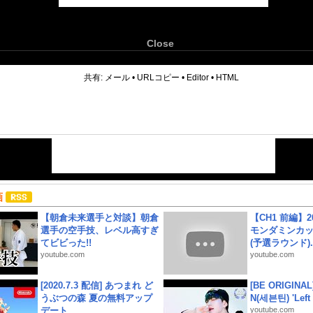
Close
6
共有:
メール
•
URLコピー
•
Editor
•
HTML
画
【朝倉未来選手と対談】朝倉
【CH1 前編】2
選手の空手技、レベル高すぎ
モンダミンカッ
てビビった!!
(予選ラウンド)..
youtube.com
youtube.com
[2020.7.3 配信] あつまれ ど
[BE ORIGINA
うぶつの森 夏の無料アップ
N(세븐틴) 'Left &
デート
youtube.com