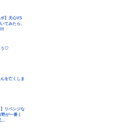
ボ】天心VS
聞いてみたら、
!!
とう♡
さんを亡くしま
じ】リベンジな
こ有野が一番く
..