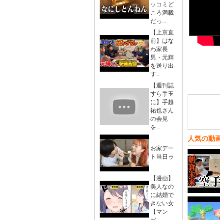
ッコミど
ころ満載
だっ...
【上京直
前】はな
わ家長
男・元輝
を送り出
す...
【週刊誌
すら手玉
に】手越
祐也さん
の会見
を...
人気の動
お家デー
ト当日ゥ
【漫画】
美人なの
に結婚で
きない女
【マン