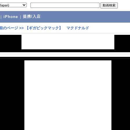
提携/入店
|
iPhone
|
前のページ
>>
【ギガビックマック】 マクドナルド