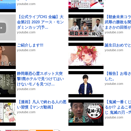
youtube.com
【公式ライブCH1 全編】大
【朝倉未来コラ
会第2日 2020 アース・モン
武尊の勝敗を
ダミンカップ(予...
まさかの回答が!
youtube.com
youtube.com
ご紹介します!!!
誕生日おめで
youtube.com
youtube.com
静岡最恐心霊スポット大突
【報告】お母
撃!廃ホテルで見つけてはい
した。
けないモノを見つけ...
youtube.com
youtube.com
【漫画】凡人で終わる人の悪
【鬼滅一番く
い習慣【マンガ動画】
るか!? よゐ
youtube.com
じ 鬼滅の刃 ~弐.
youtube.com