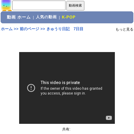
動画 ホーム
人気の動画
|
|
K-POP
ホーム
>>
前のページ
>>
きゅうり日記 7日目
もっと見る
共有: