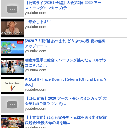
【公式ライブCH1 全編】大会第2日 2020 アー
ス・モンダミンカップ(予...
youtube.com
ご紹介します!!!
youtube.com
[2020.7.3 配信] あつまれ どうぶつの森 夏の無料
アップデート
youtube.com
朝倉海選手に総合スパーリング挑んだらフルボッ
コにされた...
youtube.com
ARASHI - Face Down : Reborn [Official Lyric Vi
deo]
youtube.com
【CH1 前編】2020 アース・モンダミンカップ 大
会第1日(予選ラウンド)...
youtube.com
【上京直前】はなわ家長男・元輝を送り出す家族
決起会!最後の母の味を噛...
youtube.com