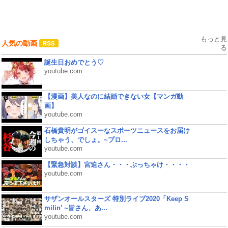
もっと見
人気の動画
る
誕生日おめでとう♡
youtube.com
【漫画】美人なのに結婚できない女【マンガ動
画】
youtube.com
石橋貴明がゴイスーなスポーツニュースをお届け
しちゃう、でしょ。~プロ...
youtube.com
【緊急対談】宮迫さん・・・ぶっちゃけ・・・・
youtube.com
サザンオールスターズ 特別ライブ2020「Keep S
milin’ ~皆さん、あ...
youtube.com