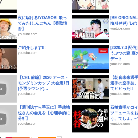
夜に駆ける/YOASOBI 歌っ
[BE ORIGINA
てみた!しんごちん【香取慎
N(세븐틴) 'Left &
吾】
youtube.com
youtube.com
ご紹介します!!!
[2020.7.3 配
youtube.com
うぶつの森 夏
デート
youtube.com
【CH1 前編】2020 アース・
【朝倉未来選
モンダミンカップ 大会第1日
選手の空手技
(予選ラウンド)...
てビビった!!
youtube.com
youtube.com
【週刊誌すら手玉に】手越祐
石橋貴明がゴ
也さんの会見を【心理学的に
ツニュースを
分析】
う、でしょ。~プ
youtube.com
youtube.com