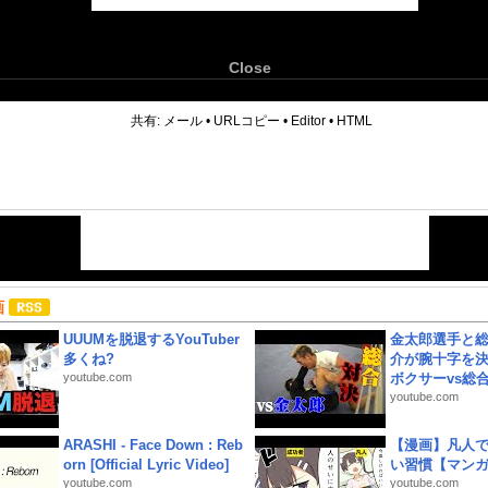
Close
6
共有:
メール
•
URLコピー
•
Editor
•
HTML
画
UUUMを脱退するYouTuber
金太郎選手と総
多くね?
介が腕十字を決
youtube.com
ボクサーvs総合.
youtube.com
ARASHI - Face Down : Reb
【漫画】凡人
orn [Official Lyric Video]
い習慣【マン
youtube.com
youtube.com