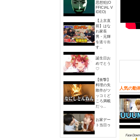
思想犯(O
FFICIAL V
IDEO)
【上京直
前】はな
わ家長
男・元輝
を送り出
す...
誕生日お
めでとう
♡
【衝撃】
料理の失
人気の動
敗作がツ
ッコミど
ころ満載
だっ...
お家デー
ト当日ゥ