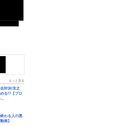
もっと見る
合対決!京之
める!?【プロ
..
で終わる人の悪
ガ動画】