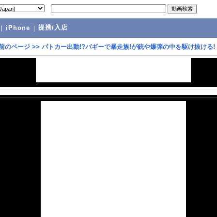
提携/入店
|
iPhone
|
前のページ
>>
パトカー出動!?バギーで暴走族!が銃や爆弾の中を駆け抜ける!