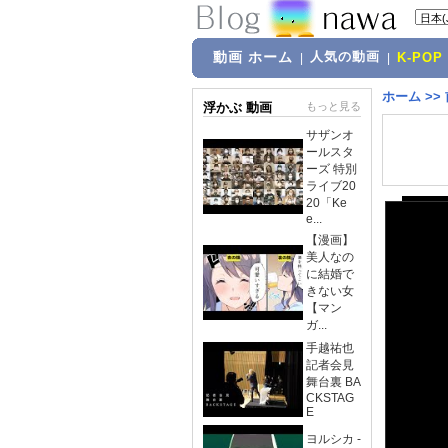
動画 ホーム
人気の動画
|
|
K-POP
ホーム
>>
浮かぶ 動画
もっと見る
サザンオ
ールスタ
ーズ 特別
ライブ20
20「Ke
e...
【漫画】
美人なの
に結婚で
きない女
【マン
ガ...
手越祐也
記者会見
舞台裏 BA
CKSTAG
E
ヨルシカ -