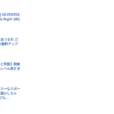
L] SEVENTEE
 Right' (4K)
信] あつまれ ど
の無料アップ
手と対談】朝倉
、レベル高すぎ
イスーなスポー
お届けしちゃ
ロ...