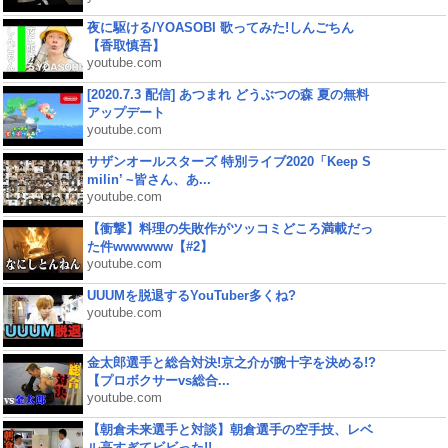
夜に駆ける/YOASOBI 歌ってみた!しんごちん
【香取慎吾】
youtube.com
[2020.7.3 配信] あつまれ どうぶつの森 夏の無料
アップデート
youtube.com
サザンオールスターズ 特別ライブ2020「Keep S
milin’ ~皆さん、あ...
youtube.com
【衝撃】料理の失敗作がツッコミどころ満載だっ
た件wwwwww【#2】
youtube.com
UUUMを脱退するYouTuber多くね?
youtube.com
金太郎選手と総合対決!京之介が腕十字を決める!?
【プロボクサーvs総合...
youtube.com
【朝倉未来選手と対談】朝倉選手の空手技、レベ
ル高すぎてビビった!!