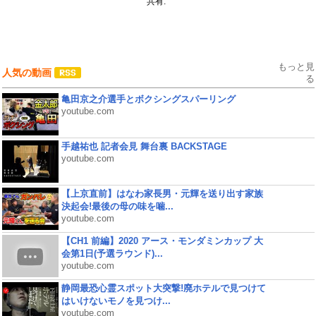
共有:
もっと見
人気の動画
る
亀田京之介選手とボクシングスパーリング
youtube.com
手越祐也 記者会見 舞台裏 BACKSTAGE
youtube.com
【上京直前】はなわ家長男・元輝を送り出す家族
決起会!最後の母の味を噛...
youtube.com
【CH1 前編】2020 アース・モンダミンカップ 大
会第1日(予選ラウンド)...
youtube.com
静岡最恐心霊スポット大突撃!廃ホテルで見つけて
はいけないモノを見つけ...
youtube.com