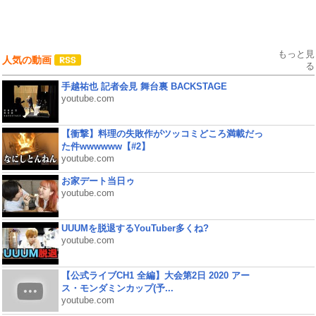
もっと見
人気の動画
る
手越祐也 記者会見 舞台裏 BACKSTAGE
youtube.com
【衝撃】料理の失敗作がツッコミどころ満載だっ
た件wwwwww【#2】
youtube.com
お家デート当日ゥ
youtube.com
UUUMを脱退するYouTuber多くね?
youtube.com
【公式ライブCH1 全編】大会第2日 2020 アー
ス・モンダミンカップ(予...
youtube.com