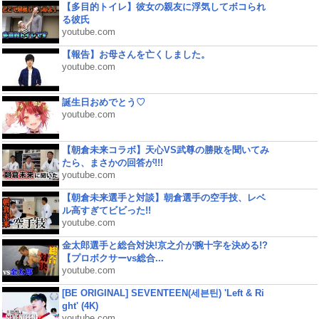
【多目的トイレ】彼女の親友に浮気してボコられ
る彼氏
youtube.com
【報告】お母さんを亡くしました。
youtube.com
誕生日おめでとう♡
youtube.com
【朝倉未来コラボ】天心VS武尊の勝敗を聞いてみ
たら、まさかの回答が!!!
youtube.com
【朝倉未来選手と対談】朝倉選手の空手技、レベ
ル高すぎてビビった!!
youtube.com
金太郎選手と総合対決!京之介が腕十字を決める!?
【プロボクサーvs総合...
youtube.com
[BE ORIGINAL] SEVENTEEN(세븐틴) 'Left & Ri
ght' (4K)
youtube.com