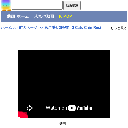
動画 ホーム
人気の動画
|
|
K-POP
ホーム
>>
前のページ
>>
あご乗せ3匹猫 - 3 Cats Chin Rest -
もっと見る
共有: