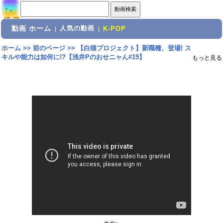
動画 ホーム
人気の動画
|
|
K-POP
ホーム
>>
前のページ
>>
【白猫プロジェクト】新職種、登場! ス
キルや能力は如何に!?【浅井Pのおせニャん#19】
もっと見る