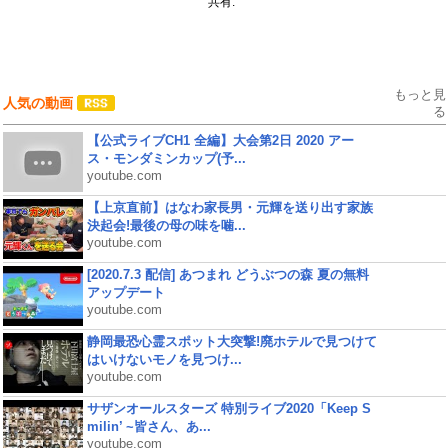
共有:
もっと見
人気の動画
る
【公式ライブCH1 全編】大会第2日 2020 アー
ス・モンダミンカップ(予...
youtube.com
【上京直前】はなわ家長男・元輝を送り出す家族
決起会!最後の母の味を噛...
youtube.com
[2020.7.3 配信] あつまれ どうぶつの森 夏の無料
アップデート
youtube.com
静岡最恐心霊スポット大突撃!廃ホテルで見つけて
はいけないモノを見つけ...
youtube.com
サザンオールスターズ 特別ライブ2020「Keep S
milin’ ~皆さん、あ...
youtube.com