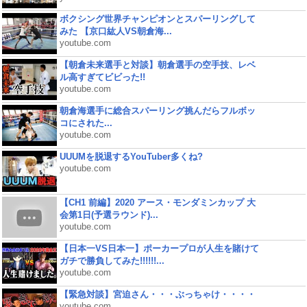
ボクシング世界チャンピオンとスパーリングして
みた 【京口紘人VS朝倉海...
youtube.com
【朝倉未来選手と対談】朝倉選手の空手技、レベ
ル高すぎてビビった!!
youtube.com
朝倉海選手に総合スパーリング挑んだらフルボッ
コにされた...
youtube.com
UUUMを脱退するYouTuber多くね?
youtube.com
【CH1 前編】2020 アース・モンダミンカップ 大
会第1日(予選ラウンド)...
youtube.com
【日本一VS日本一】ポーカープロが人生を賭けて
ガチで勝負してみた!!!!!!...
youtube.com
【緊急対談】宮迫さん・・・ぶっちゃけ・・・・
youtube.com