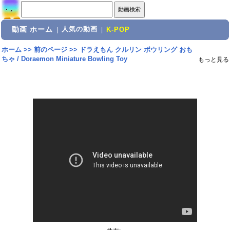
動画 ホーム
人気の動画
|
|
K-POP
ホーム
>>
前のページ
>>
ドラえもん クルリン ボウリング おも
ちゃ / Doraemon Miniature Bowling Toy
もっと見る