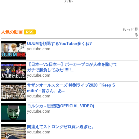
共有:
もっと見
人気の動画
る
UUUMを脱退するYouTuber多くね?
youtube.com
【日本一VS日本一】ポーカープロが人生を賭けて
ガチで勝負してみた!!!!!!...
youtube.com
サザンオールスターズ 特別ライブ2020「Keep S
milin’ ~皆さん、あ...
youtube.com
ヨルシカ - 思想犯(OFFICIAL VIDEO)
youtube.com
間違えてストロングゼロ買い過ぎた。
youtube.com