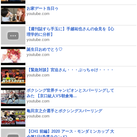
お家デート当日ゥ
youtube.com
【週刊誌すら手玉に】手越祐也さんの会見を【心
理学的に分析】
youtube.com
誕生日おめでとう♡
youtube.com
【緊急対談】宮迫さん・・・ぶっちゃけ・・・・
youtube.com
ボクシング世界チャンピオンとスパーリングして
みた 【京口紘人VS朝倉海...
youtube.com
亀田京之介選手とボクシングスパーリング
youtube.com
【CH1 前編】2020 アース・モンダミンカップ 大
会第1日(予選ラウンド)...