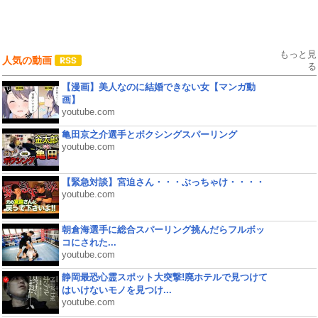
もっと見
人気の動画
る
【漫画】美人なのに結婚できない女【マンガ動
画】
youtube.com
亀田京之介選手とボクシングスパーリング
youtube.com
【緊急対談】宮迫さん・・・ぶっちゃけ・・・・
youtube.com
朝倉海選手に総合スパーリング挑んだらフルボッ
コにされた...
youtube.com
静岡最恐心霊スポット大突撃!廃ホテルで見つけて
はいけないモノを見つけ...
youtube.com