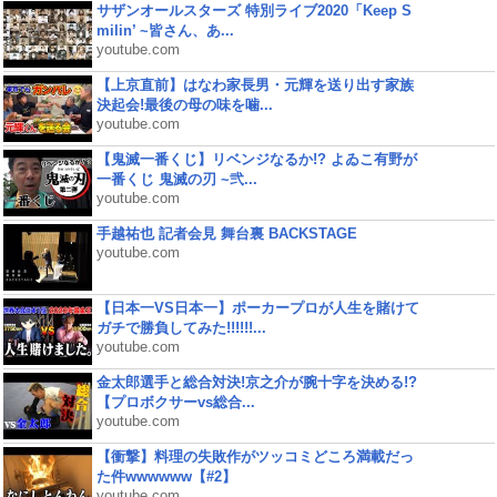
サザンオールスターズ 特別ライブ2020「Keep S
milin’ ~皆さん、あ...
youtube.com
【上京直前】はなわ家長男・元輝を送り出す家族
決起会!最後の母の味を噛...
youtube.com
【鬼滅一番くじ】リベンジなるか!? よゐこ有野が
一番くじ 鬼滅の刃 ~弐...
youtube.com
手越祐也 記者会見 舞台裏 BACKSTAGE
youtube.com
【日本一VS日本一】ポーカープロが人生を賭けて
ガチで勝負してみた!!!!!!...
youtube.com
金太郎選手と総合対決!京之介が腕十字を決める!?
【プロボクサーvs総合...
youtube.com
【衝撃】料理の失敗作がツッコミどころ満載だっ
た件wwwwww【#2】
youtube.com