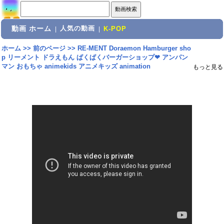
動画 ホーム
人気の動画
|
|
K-POP
ホーム
>>
前のページ
>>
RE-MENT Doraemon Hamburger sho
p リーメント ドラえもん ぱくぱくバーガーショップ❤ アンパン
マン おもちゃ animekids アニメキッズ animation
もっと見る