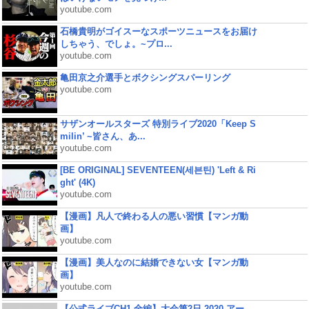
youtube.com
石橋貴明がゴイスーなスポーツニュースをお届け
しちゃう、でしょ。~プロ...
youtube.com
亀田京之介選手とボクシングスパーリング
youtube.com
サザンオールスターズ 特別ライブ2020「Keep S
milin’ ~皆さん、あ...
youtube.com
[BE ORIGINAL] SEVENTEEN(세븐틴) 'Left & Ri
ght' (4K)
youtube.com
【漫画】凡人で終わる人の悪い習慣【マンガ動
画】
youtube.com
【漫画】美人なのに結婚できない女【マンガ動
画】
youtube.com
【公式ライブCH1 全編】大会第2日 2020 アー