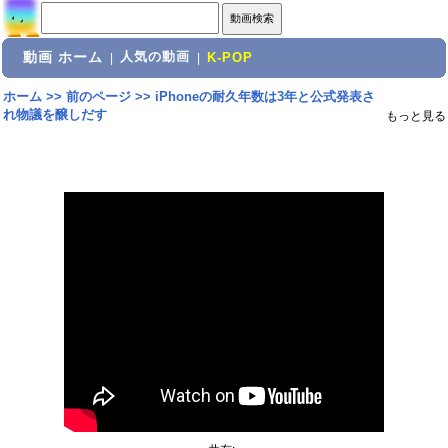
動画 ホーム
人気の動画
|
|
K-POP
ホーム
>>
前のページ
>>
iPhoneの耐久年数は3年と公式発表さ
れ物議を醸しだす
もっと見る