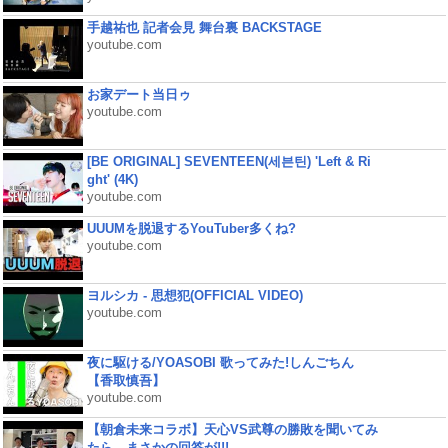
手越祐也 記者会見 舞台裏 BACKSTAGE
youtube.com
お家デート当日ゥ
youtube.com
[BE ORIGINAL] SEVENTEEN(세븐틴) 'Left & Ri
ght' (4K)
youtube.com
UUUMを脱退するYouTuber多くね?
youtube.com
ヨルシカ - 思想犯(OFFICIAL VIDEO)
youtube.com
夜に駆ける/YOASOBI 歌ってみた!しんごちん
【香取慎吾】
youtube.com
【朝倉未来コラボ】天心VS武尊の勝敗を聞いてみ
たら、まさかの回答が!!!