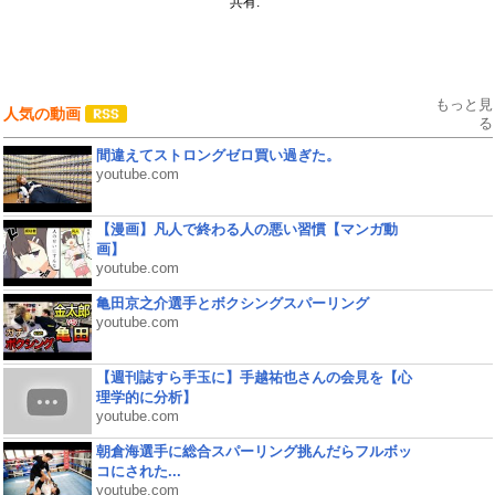
共有:
もっと見
人気の動画
る
間違えてストロングゼロ買い過ぎた。
youtube.com
【漫画】凡人で終わる人の悪い習慣【マンガ動
画】
youtube.com
亀田京之介選手とボクシングスパーリング
youtube.com
【週刊誌すら手玉に】手越祐也さんの会見を【心
理学的に分析】
youtube.com
朝倉海選手に総合スパーリング挑んだらフルボッ
コにされた...
youtube.com