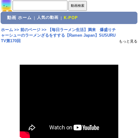
動画 ホーム
人気の動画
|
|
K-POP
ホーム
>>
前のページ
>>
【毎日ラーメン生活】満来 爆盛りチ
ャーシューのラーメンざるをすする【Ramen Japan】SUSURU
TV第170回
もっと見る