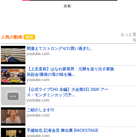
共有:
もっと見
人気の動画
る
間違えてストロングゼロ買い過ぎた。
youtube.com
【上京直前】はなわ家長男・元輝を送り出す家族
決起会!最後の母の味を噛...
youtube.com
【公式ライブCH1 全編】大会第2日 2020 アー
ス・モンダミンカップ(予...
youtube.com
ご紹介します!!!
youtube.com
手越祐也 記者会見 舞台裏 BACKSTAGE
youtube.com