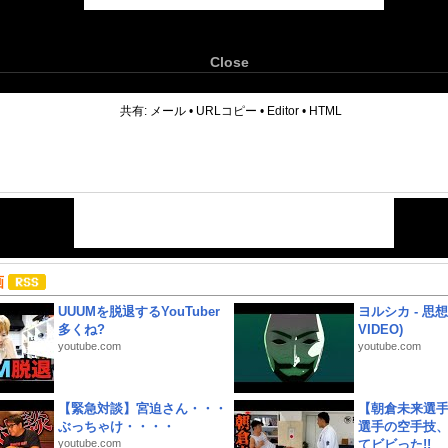
Close
6
共有:
メール
•
URLコピー
•
Editor
•
HTML
画
UUUMを脱退するYouTuber
ヨルシカ - 思想犯
多くね?
VIDEO)
youtube.com
youtube.com
【緊急対談】宮迫さん・・・
【朝倉未来選
ぶっちゃけ・・・・
選手の空手技
youtube.com
てビビった!!