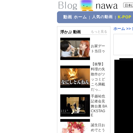
動画 ホーム
人気の動画
|
|
K-POP
ホーム
>>
浮かぶ 動画
もっと見る
お家デー
ト当日ゥ
【衝撃】
料理の失
敗作がツ
ッコミど
ころ満載
だっ...
手越祐也
記者会見
舞台裏 BA
CKSTAG
E
誕生日お
めでとう