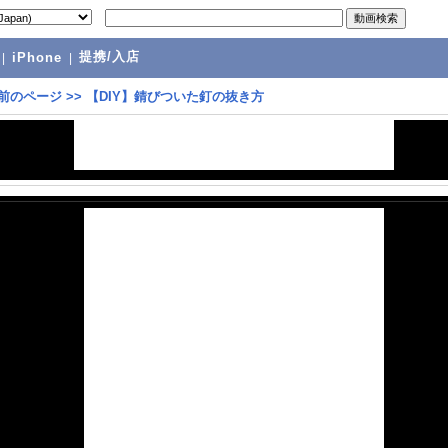
提携/入店
|
iPhone
|
前のページ
>>
【DIY】錆びついた釘の抜き方