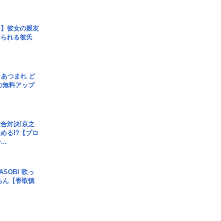
レ】彼女の親友
コられる彼氏
信] あつまれ ど
の無料アップ
合対決!京之
める!?【プロ
..
SOBI 歌っ
ちん【香取慎