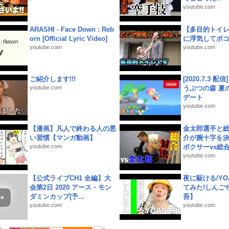
youtube.com
ARASHI - Face Down : Reb
【多目的トイ
orn [Official Lyric Video]
に浮気してボ
youtube.com
youtube.com
ご紹介します!!!
[2020.7.3 配
youtube.com
うぶつの森 夏
デート
youtube.com
【漫画】凡人で終わる人の悪
金太郎選手と総
い習慣【マンガ動画】
介が腕十字を決
youtube.com
ボクサーvs総合.
youtube.com
【公式ライブCH1 全編】大
夜に駆ける/YOA
会第2日 2020 アース・モン
てみた!しんご
ダミンカップ(予...
吾】
youtube.com
youtube.com