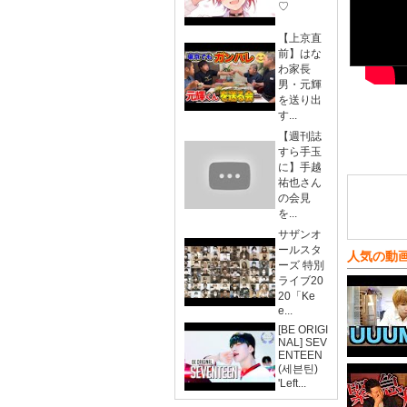
♡
【上京直
前】はな
わ家長
男・元輝
を送り出
す...
【週刊誌
すら手玉
に】手越
祐也さん
の会見
を...
サザンオ
ールスタ
人気の動
ーズ 特別
ライブ20
20「Ke
e...
[BE ORIGI
NAL] SEV
ENTEEN
(세븐틴)
'Left...