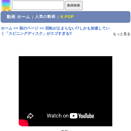
動画 ホーム
人気の動画
|
|
K-POP
ホーム
>>
前のページ
>>
回転が止まらない!?しかも加速してい
く「スピニングディスク」がスゴすぎる!!
もっと見る