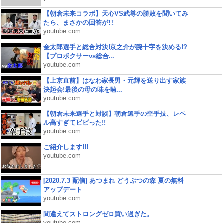
【朝倉未来コラボ】天心VS武尊の勝敗を聞いてみ
たら、まさかの回答が!!!
youtube.com
金太郎選手と総合対決!京之介が腕十字を決める!?
【プロボクサーvs総合...
youtube.com
【上京直前】はなわ家長男・元輝を送り出す家族
決起会!最後の母の味を噛...
youtube.com
【朝倉未来選手と対談】朝倉選手の空手技、レベ
ル高すぎてビビった!!
youtube.com
ご紹介します!!!
youtube.com
[2020.7.3 配信] あつまれ どうぶつの森 夏の無料
アップデート
youtube.com
間違えてストロングゼロ買い過ぎた。
youtube.com