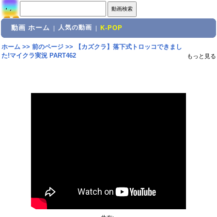
動画 ホーム
人気の動画
|
|
K-POP
ホーム
>>
前のページ
>>
【カズクラ】落下式トロッコできまし
た!マイクラ実況 PART462
もっと見る