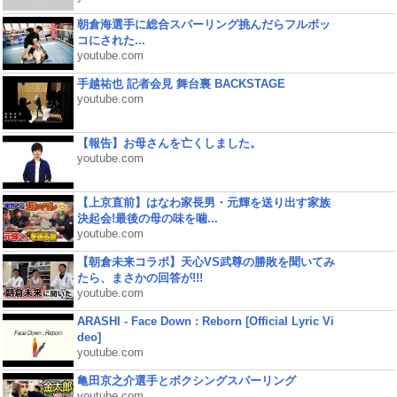
朝倉海選手に総合スパーリング挑んだらフルボッ
コにされた...
youtube.com
手越祐也 記者会見 舞台裏 BACKSTAGE
youtube.com
【報告】お母さんを亡くしました。
youtube.com
【上京直前】はなわ家長男・元輝を送り出す家族
決起会!最後の母の味を噛...
youtube.com
【朝倉未来コラボ】天心VS武尊の勝敗を聞いてみ
たら、まさかの回答が!!!
youtube.com
ARASHI - Face Down : Reborn [Official Lyric Vi
deo]
youtube.com
亀田京之介選手とボクシングスパーリング
youtube.com