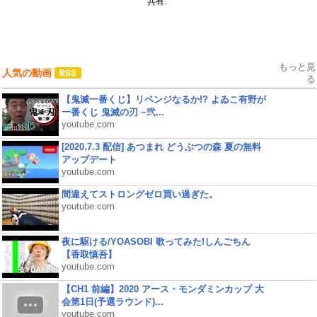
共有:
もっと見
人気の動画
る
【鬼滅一番くじ】リベンジなるか!? よゐこ有野が
一番くじ 鬼滅の刃 ~弐...
youtube.com
[2020.7.3 配信] あつまれ どうぶつの森 夏の無料
アップデート
youtube.com
間違えてストロングゼロ買い過ぎた。
youtube.com
夜に駆ける/YOASOBI 歌ってみた!しんごちん
【香取慎吾】
youtube.com
【CH1 前編】2020 アース・モンダミンカップ 大
会第1日(予選ラウンド)...
youtube.com