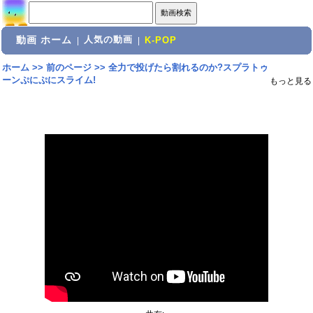
動画 ホーム
人気の動画
|
|
K-POP
ホーム
>>
前のページ
>>
全力で投げたら割れるのか?スプラトゥ
ーンぷにぷにスライム!
もっと見る