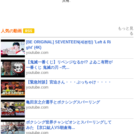
共有:
もっと見
人気の動画
る
[BE ORIGINAL] SEVENTEEN(세븐틴) 'Left & Ri
ght' (4K)
youtube.com
【鬼滅一番くじ】リベンジなるか!? よゐこ有野が
一番くじ 鬼滅の刃 ~弐...
youtube.com
【緊急対談】宮迫さん・・・ぶっちゃけ・・・・
youtube.com
亀田京之介選手とボクシングスパーリング
youtube.com
ボクシング世界チャンピオンとスパーリングして
みた 【京口紘人VS朝倉海...
youtube.com