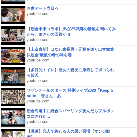
お家デート当日ゥ
youtube.com
【朝倉未来コラボ】天心VS武尊の勝敗を聞いてみ
たら、まさかの回答が!!!
youtube.com
【上京直前】はなわ家長男・元輝を送り出す家族
決起会!最後の母の味を噛...
youtube.com
【多目的トイレ】彼女の親友に浮気してボコられ
る彼氏
youtube.com
サザンオールスターズ 特別ライブ2020「Keep S
milin’ ~皆さん、あ...
youtube.com
朝倉海選手に総合スパーリング挑んだらフルボッ
コにされた...
youtube.com
【漫画】凡人で終わる人の悪い習慣【マンガ動
画】