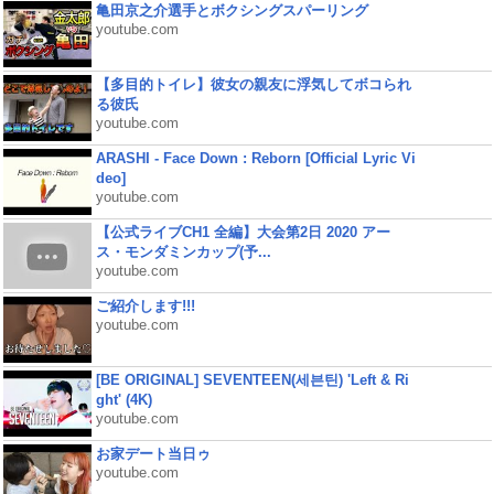
亀田京之介選手とボクシングスパーリング
youtube.com
【多目的トイレ】彼女の親友に浮気してボコられ
る彼氏
youtube.com
ARASHI - Face Down : Reborn [Official Lyric Vi
deo]
youtube.com
【公式ライブCH1 全編】大会第2日 2020 アー
ス・モンダミンカップ(予...
youtube.com
ご紹介します!!!
youtube.com
[BE ORIGINAL] SEVENTEEN(세븐틴) 'Left & Ri
ght' (4K)
youtube.com
お家デート当日ゥ
youtube.com