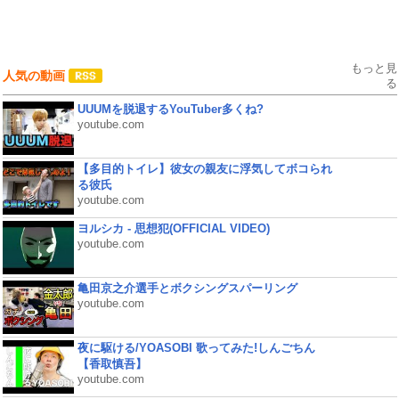
もっと見
人気の動画
る
UUUMを脱退するYouTuber多くね?
youtube.com
【多目的トイレ】彼女の親友に浮気してボコられ
る彼氏
youtube.com
ヨルシカ - 思想犯(OFFICIAL VIDEO)
youtube.com
亀田京之介選手とボクシングスパーリング
youtube.com
夜に駆ける/YOASOBI 歌ってみた!しんごちん
【香取慎吾】
youtube.com