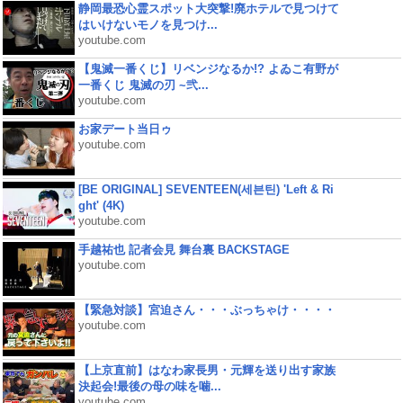
静岡最恐心霊スポット大突撃!廃ホテルで見つけて
はいけないモノを見つけ...
youtube.com
【鬼滅一番くじ】リベンジなるか!? よゐこ有野が
一番くじ 鬼滅の刃 ~弐...
youtube.com
お家デート当日ゥ
youtube.com
[BE ORIGINAL] SEVENTEEN(세븐틴) 'Left & Ri
ght' (4K)
youtube.com
手越祐也 記者会見 舞台裏 BACKSTAGE
youtube.com
【緊急対談】宮迫さん・・・ぶっちゃけ・・・・
youtube.com
【上京直前】はなわ家長男・元輝を送り出す家族
決起会!最後の母の味を噛...
youtube.com