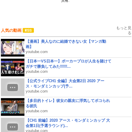
共有:
もっと見
人気の動画
る
【漫画】美人なのに結婚できない女【マンガ動
画】
youtube.com
【日本一VS日本一】ポーカープロが人生を賭けて
ガチで勝負してみた!!!!!!...
youtube.com
【公式ライブCH1 全編】大会第2日 2020 アー
ス・モンダミンカップ(予...
youtube.com
【多目的トイレ】彼女の親友に浮気してボコられ
る彼氏
youtube.com
【CH1 前編】2020 アース・モンダミンカップ 大
会第1日(予選ラウンド)...
youtube.com