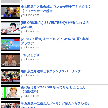
金太郎選手と総合対決!京之介が腕十字を決める!?
【プロボクサーvs総合...
youtube.com
[BE ORIGINAL] SEVENTEEN(세븐틴) 'Left & Ri
ght' (4K)
youtube.com
[2020.7.3 配信] あつまれ どうぶつの森 夏の無料
アップデート
youtube.com
ご紹介します!!!
youtube.com
亀田京之介選手とボクシングスパーリング
youtube.com
夜に駆ける/YOASOBI 歌ってみた!しんごちん
【香取慎吾】
youtube.com
朝倉海選手に総合スパーリング挑んだらフルボッ
コにされた...