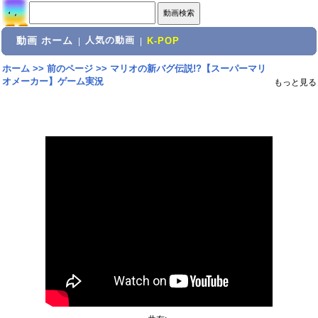
動画 ホーム
人気の動画
|
|
K-POP
ホーム
>>
前のページ
>>
マリオの新バグ伝説!?【スーパーマリ
オメーカー】ゲーム実況
もっと見る