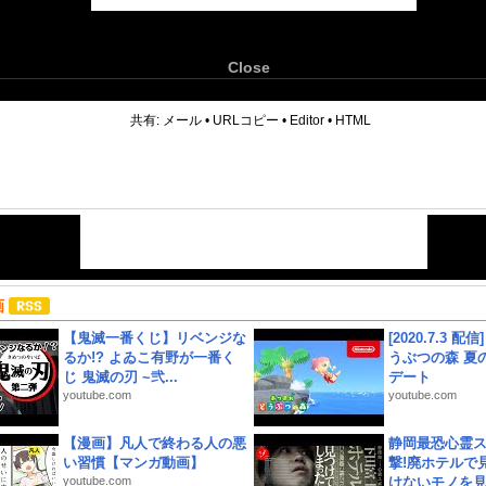
Close
6
共有:
メール
•
URLコピー
•
Editor
•
HTML
画
【鬼滅一番くじ】リベンジな
[2020.7.3 配
るか!? よゐこ有野が一番く
うぶつの森 夏
じ 鬼滅の刃 ~弐...
デート
youtube.com
youtube.com
【漫画】凡人で終わる人の悪
静岡最恐心霊
い習慣【マンガ動画】
撃!廃ホテルで
youtube.com
けないモノを見つ