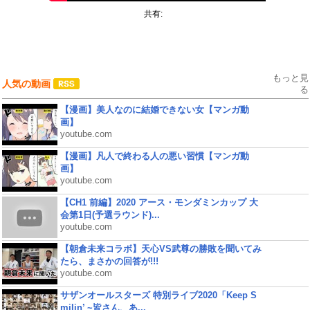
共有:
もっと見
人気の動画
る
【漫画】美人なのに結婚できない女【マンガ動
画】
youtube.com
【漫画】凡人で終わる人の悪い習慣【マンガ動
画】
youtube.com
【CH1 前編】2020 アース・モンダミンカップ 大
会第1日(予選ラウンド)...
youtube.com
【朝倉未来コラボ】天心VS武尊の勝敗を聞いてみ
たら、まさかの回答が!!!
youtube.com
サザンオールスターズ 特別ライブ2020「Keep S
milin’ ~皆さん、あ...