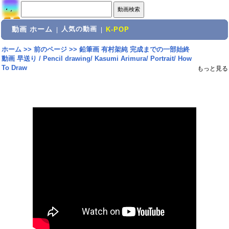
動画 ホーム
人気の動画
|
|
K-POP
ホーム
>>
前のページ
>>
鉛筆画 有村架純 完成までの一部始終
動画 早送り / Pencil drawing/ Kasumi Arimura/ Portrait/ How
To Draw
もっと見る