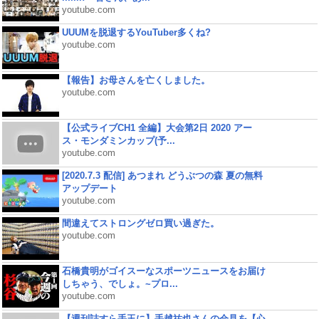
youtube.com
UUUMを脱退するYouTuber多くね?
youtube.com
【報告】お母さんを亡くしました。
youtube.com
【公式ライブCH1 全編】大会第2日 2020 アー
ス・モンダミンカップ(予...
youtube.com
[2020.7.3 配信] あつまれ どうぶつの森 夏の無料
アップデート
youtube.com
間違えてストロングゼロ買い過ぎた。
youtube.com
石橋貴明がゴイスーなスポーツニュースをお届け
しちゃう、でしょ。~プロ...
youtube.com
【週刊誌すら手玉に】手越祐也さんの会見を【心