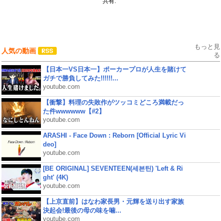
共有:
もっと見
人気の動画
る
【日本一VS日本一】ポーカープロが人生を賭けて
ガチで勝負してみた!!!!!!...
youtube.com
【衝撃】料理の失敗作がツッコミどころ満載だっ
た件wwwwww【#2】
youtube.com
ARASHI - Face Down : Reborn [Official Lyric Vi
deo]
youtube.com
[BE ORIGINAL] SEVENTEEN(세븐틴) 'Left & Ri
ght' (4K)
youtube.com
【上京直前】はなわ家長男・元輝を送り出す家族
決起会!最後の母の味を噛...
youtube.com