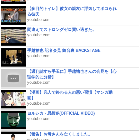
【多目的トイレ】彼女の親友に浮気してボコられ
る彼氏
youtube.com
間違えてストロングゼロ買い過ぎた。
youtube.com
手越祐也 記者会見 舞台裏 BACKSTAGE
youtube.com
【週刊誌すら手玉に】手越祐也さんの会見を【心
理学的に分析】
youtube.com
【漫画】凡人で終わる人の悪い習慣【マンガ動
画】
youtube.com
ヨルシカ - 思想犯(OFFICIAL VIDEO)
youtube.com
【報告】お母さんを亡くしました。
youtube.com