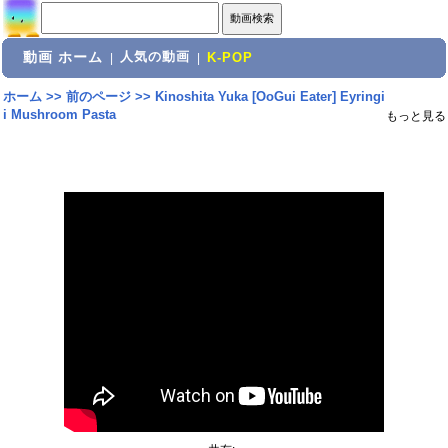
動画 ホーム
人気の動画
|
|
K-POP
ホーム
>>
前のページ
>>
Kinoshita Yuka [OoGui Eater] Eyringi
i Mushroom Pasta
もっと見る