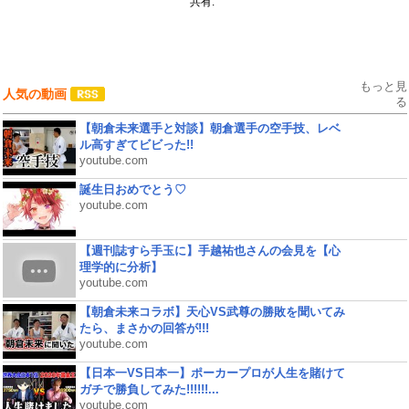
共有:
もっと見
人気の動画
る
【朝倉未来選手と対談】朝倉選手の空手技、レベ
ル高すぎてビビった!!
youtube.com
誕生日おめでとう♡
youtube.com
【週刊誌すら手玉に】手越祐也さんの会見を【心
理学的に分析】
youtube.com
【朝倉未来コラボ】天心VS武尊の勝敗を聞いてみ
たら、まさかの回答が!!!
youtube.com
【日本一VS日本一】ポーカープロが人生を賭けて
ガチで勝負してみた!!!!!!...
youtube.com