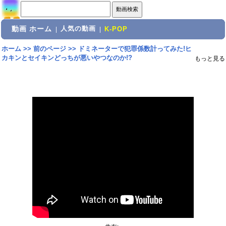
動画 ホーム
人気の動画
|
|
K-POP
ホーム
>>
前のページ
>>
ドミネーターで犯罪係数計ってみた!ヒ
カキンとセイキンどっちが悪いやつなのか!?
もっと見る