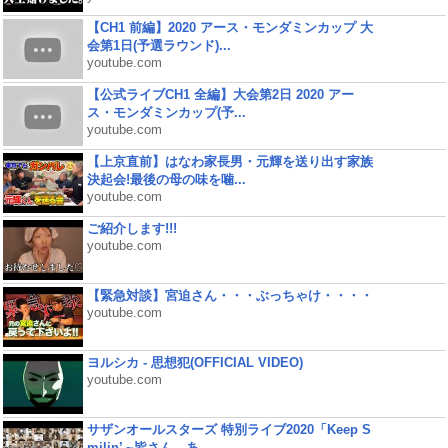
【CH1 前編】2020 アース・モンダミンカップ 大
会第1日(予選ラウンド)...
youtube.com
【公式ライブCH1 全編】大会第2日 2020 アー
ス・モンダミンカップ(予...
youtube.com
【上京直前】はなわ家長男・元輝を送り出す家族
決起会!最後の母の味を噛...
youtube.com
ご紹介します!!!
youtube.com
【緊急対談】宮迫さん・・・ぶっちゃけ・・・・
youtube.com
ヨルシカ - 思想犯(OFFICIAL VIDEO)
youtube.com
サザンオールスターズ 特別ライブ2020「Keep S
milin’ ~皆さん、あ...