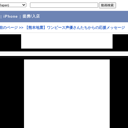
提携/入店
|
iPhone
|
前のページ
>>
【熊本地震】ワンピース声優さんたちからの応援メッセージ