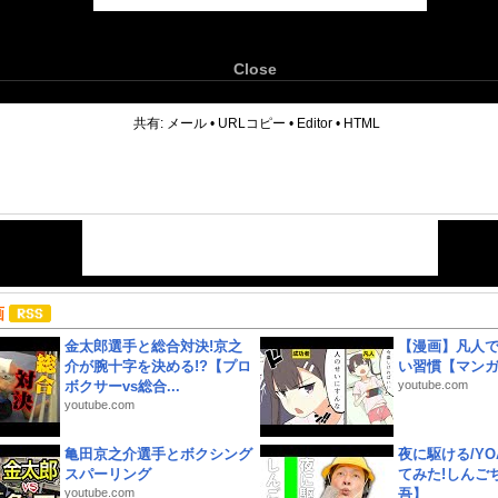
Close
6
共有:
メール
•
URLコピー
•
Editor
•
HTML
画
金太郎選手と総合対決!京之
【漫画】凡人
介が腕十字を決める!?【プロ
い習慣【マン
ボクサーvs総合...
youtube.com
youtube.com
亀田京之介選手とボクシング
夜に駆ける/YOA
スパーリング
てみた!しんご
youtube.com
吾】