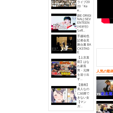
ライブ20
20「Ke
e...
[BE ORIGI
NAL] SEV
ENTEEN
(세븐틴)
'Left...
手越祐也
記者会見
舞台裏 BA
CKSTAG
E
【上京直
前】はな
わ家長
男・元輝
人気の動
を送り出
す...
【漫画】
美人なの
に結婚で
きない女
【マン
ガ...