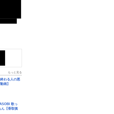
もっと見る
で終わる人の悪
ガ動画】
SOBI 歌っ
ちん【香取慎