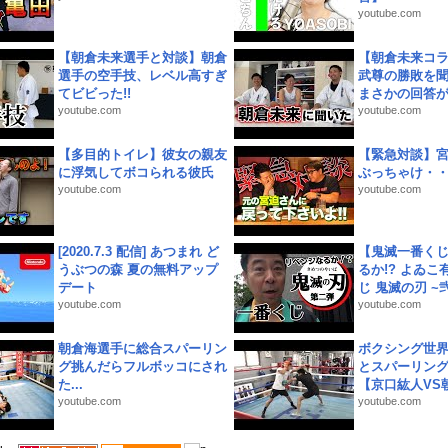
youtube.com
【朝倉未来選手と対談】朝倉
【朝倉未来コラ
選手の空手技、レベル高すぎ
武尊の勝敗を
てビビった!!
まさかの回答が!
youtube.com
youtube.com
【多目的トイレ】彼女の親友
【緊急対談】
に浮気してボコられる彼氏
ぶっちゃけ・
youtube.com
youtube.com
[2020.7.3 配信] あつまれ ど
【鬼滅一番く
うぶつの森 夏の無料アップ
るか!? よゐ
デート
じ 鬼滅の刃 ~弐.
youtube.com
youtube.com
朝倉海選手に総合スパーリン
ボクシング世
グ挑んだらフルボッコにされ
とスパーリン
た...
【京口紘人VS朝
youtube.com
youtube.com