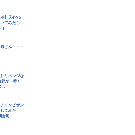
ボ】天心VS
聞いてみたら、
!!
宮迫さん・・・
・・・
じ】リベンジな
こ有野が一番く
..
界チャンピオン
グしてみた
倉海...