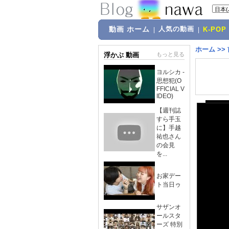
動画 ホーム
人気の動画
|
|
K-POP
ホーム
>>
浮かぶ 動画
もっと見る
ヨルシカ -
思想犯(O
FFICIAL V
IDEO)
【週刊誌
すら手玉
に】手越
祐也さん
の会見
を...
お家デー
ト当日ゥ
サザンオ
ールスタ
ーズ 特別