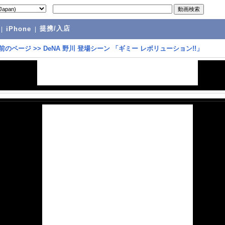
提携/入店
|
iPhone
|
前のページ
>>
DeNA 野川 登場シーン 「ギミー レボリューション!!」