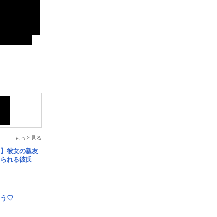
もっと見る
レ】彼女の親友
コられる彼氏
とう♡