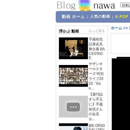
動画 ホーム
人気の動画
|
|
K-POP
ホーム
>>
浮かぶ 動画
もっと見る
手越祐也
記者会見
舞台裏 BA
CKSTAG
E
サザンオ
ールスタ
ーズ 特別
ライブ20
20「Ke
e...
【週刊誌
すら手玉
に】手越
祐也さん
の会見
を...
[BE ORIGI
NAL] SEV