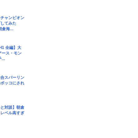
界チャンピオン
グしてみた
倉海...
H1 全編】大
 アース・モン
..
総合スパーリン
ルボッコにされ
手と対談】朝倉
、レベル高すぎ