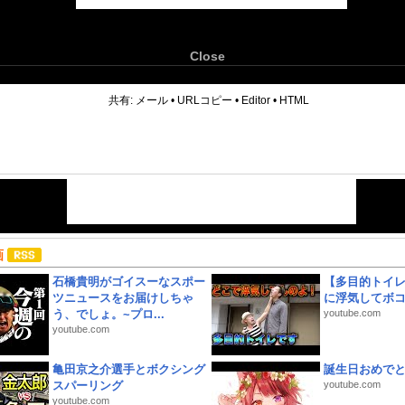
Close
6
共有:
メール
•
URLコピー
•
Editor
•
HTML
画
石橋貴明がゴイスーなスポー
【多目的トイ
ツニュースをお届けしちゃ
に浮気してボ
う、でしょ。~プロ...
youtube.com
youtube.com
亀田京之介選手とボクシング
誕生日おめで
スパーリング
youtube.com
youtube.com