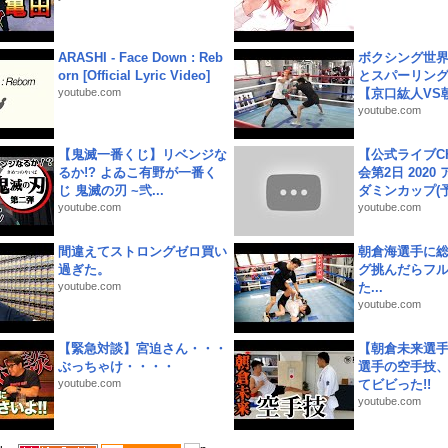
ARASHI - Face Down : Reb
ボクシング世
orn [Official Lyric Video]
とスパーリン
youtube.com
【京口紘人VS朝
youtube.com
【鬼滅一番くじ】リベンジな
【公式ライブC
るか!? よゐこ有野が一番く
会第2日 2020
じ 鬼滅の刃 ~弐...
ダミンカップ(予.
youtube.com
youtube.com
間違えてストロングゼロ買い
朝倉海選手に
過ぎた。
グ挑んだらフ
youtube.com
た...
youtube.com
【緊急対談】宮迫さん・・・
【朝倉未来選
ぶっちゃけ・・・・
選手の空手技
youtube.com
てビビった!!
youtube.com