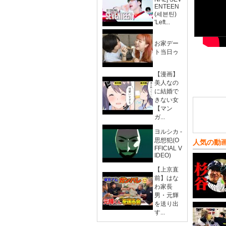
ENTEEN
(세븐틴)
'Left...
お家デー
ト当日ゥ
【漫画】
美人なの
に結婚で
きない女
【マン
ガ...
ヨルシカ -
思想犯(O
人気の動
FFICIAL V
IDEO)
【上京直
前】はな
わ家長
男・元輝
を送り出
す...