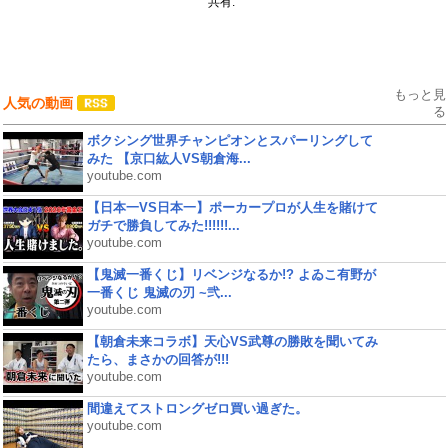
共有:
もっと見
人気の動画
る
ボクシング世界チャンピオンとスパーリングして
みた 【京口紘人VS朝倉海...
youtube.com
【日本一VS日本一】ポーカープロが人生を賭けて
ガチで勝負してみた!!!!!!...
youtube.com
【鬼滅一番くじ】リベンジなるか!? よゐこ有野が
一番くじ 鬼滅の刃 ~弐...
youtube.com
【朝倉未来コラボ】天心VS武尊の勝敗を聞いてみ
たら、まさかの回答が!!!
youtube.com
間違えてストロングゼロ買い過ぎた。
youtube.com