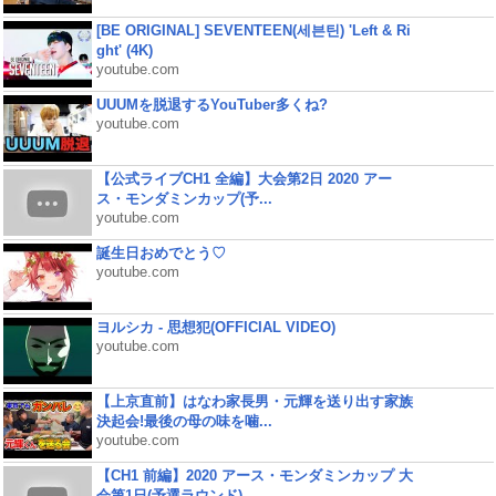
[BE ORIGINAL] SEVENTEEN(세븐틴) 'Left & Ri
ght' (4K)
youtube.com
UUUMを脱退するYouTuber多くね?
youtube.com
【公式ライブCH1 全編】大会第2日 2020 アー
ス・モンダミンカップ(予...
youtube.com
誕生日おめでとう♡
youtube.com
ヨルシカ - 思想犯(OFFICIAL VIDEO)
youtube.com
【上京直前】はなわ家長男・元輝を送り出す家族
決起会!最後の母の味を噛...
youtube.com
【CH1 前編】2020 アース・モンダミンカップ 大
会第1日(予選ラウンド)...