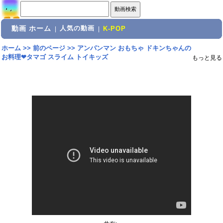
動画 ホーム
人気の動画
|
|
K-POP
ホーム
>>
前のページ
>>
アンパンマン おもちゃ ドキンちゃんの
お料理❤タマゴ スライム トイキッズ
もっと見る