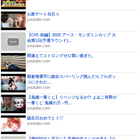
お家デート当日ゥ
youtube.com
【CH1 前編】2020 アース・モンダミンカップ 大
会第1日(予選ラウンド)...
youtube.com
間違えてストロングゼロ買い過ぎた。
youtube.com
朝倉海選手に総合スパーリング挑んだらフルボッ
コにされた...
youtube.com
【鬼滅一番くじ】リベンジなるか!? よゐこ有野が
一番くじ 鬼滅の刃 ~弐...
youtube.com
誕生日おめでとう♡
youtube.com
【週刊誌すら手玉に】手越祐也さんの会見を【心