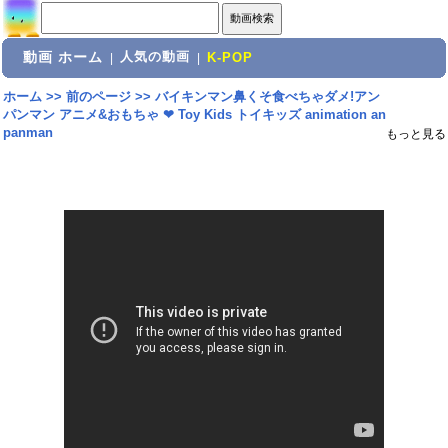
動画 ホーム
人気の動画
|
|
K-POP
ホーム
>>
前のページ
>>
バイキンマン鼻くそ食べちゃダメ!アン
パンマン アニメ&おもちゃ ❤ Toy Kids トイキッズ animation an
panman
もっと見る