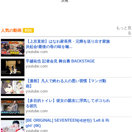
共有:
もっと見
人気の動画
る
【上京直前】はなわ家長男・元輝を送り出す家族
決起会!最後の母の味を噛...
youtube.com
手越祐也 記者会見 舞台裏 BACKSTAGE
youtube.com
【漫画】凡人で終わる人の悪い習慣【マンガ動
画】
youtube.com
【多目的トイレ】彼女の親友に浮気してボコられ
る彼氏
youtube.com
[BE ORIGINAL] SEVENTEEN(세븐틴) 'Left & Ri
ght' (4K)
youtube.com