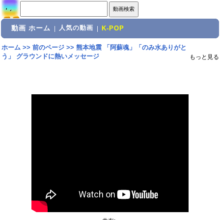
動画 ホーム
人気の動画
|
|
K-POP
ホーム
>>
前のページ
>>
熊本地震 「阿蘇魂」「のみ水ありがと
う」 グラウンドに熱いメッセージ
もっと見る