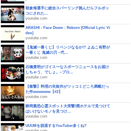
朝倉海選手に総合スパーリング挑んだらフルボッ
コにされた...
youtube.com
ARASHI - Face Down : Reborn [Official Lyric Vi
deo]
youtube.com
【鬼滅一番くじ】リベンジなるか!? よゐこ有野が
一番くじ 鬼滅の刃 ~弐...
youtube.com
石橋貴明がゴイスーなスポーツニュースをお届け
しちゃう、でしょ。~プロ...
youtube.com
【衝撃】料理の失敗作がツッコミどころ満載だっ
た件wwwwww【#2】
youtube.com
静岡最恐心霊スポット大突撃!廃ホテルで見つけて
はいけないモノを見つけ...
youtube.com
UUUMを脱退するYouTuber多くね?
youtube.com