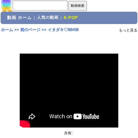
動画 ホーム
人気の動画
|
|
K-POP
ホーム
>>
前のページ
>>
イタダキ♡88#08
もっと見る
共有: