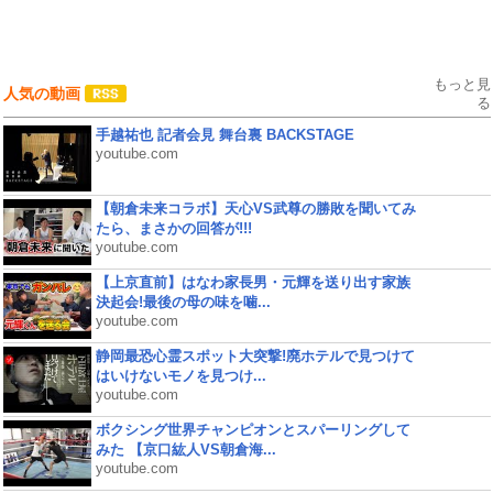
もっと見
人気の動画
る
手越祐也 記者会見 舞台裏 BACKSTAGE
youtube.com
【朝倉未来コラボ】天心VS武尊の勝敗を聞いてみ
たら、まさかの回答が!!!
youtube.com
【上京直前】はなわ家長男・元輝を送り出す家族
決起会!最後の母の味を噛...
youtube.com
静岡最恐心霊スポット大突撃!廃ホテルで見つけて
はいけないモノを見つけ...
youtube.com
ボクシング世界チャンピオンとスパーリングして
みた 【京口紘人VS朝倉海...
youtube.com