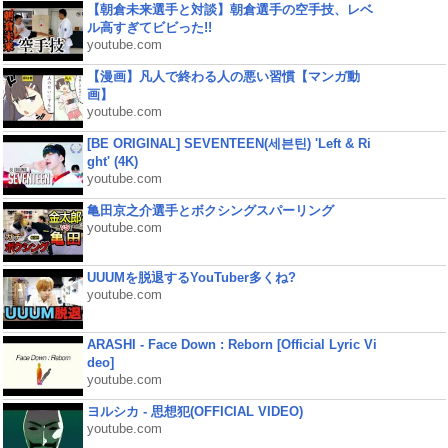
【朝倉未来選手と対談】朝倉選手の空手技、レベ
ル高すぎてビビった!!
youtube.com
【漫画】凡人で終わる人の悪い習慣【マンガ動
画】
youtube.com
[BE ORIGINAL] SEVENTEEN(세븐틴) 'Left & Ri
ght' (4K)
youtube.com
亀田京之介選手とボクシングスパーリング
youtube.com
UUUMを脱退するYouTuber多くね?
youtube.com
ARASHI - Face Down : Reborn [Official Lyric Vi
deo]
youtube.com
ヨルシカ - 思想犯(OFFICIAL VIDEO)
youtube.com