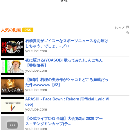
共有:
もっと見
人気の動画
る
石橋貴明がゴイスーなスポーツニュースをお届け
しちゃう、でしょ。~プロ...
youtube.com
夜に駆ける/YOASOBI 歌ってみた!しんごちん
【香取慎吾】
youtube.com
【衝撃】料理の失敗作がツッコミどころ満載だっ
た件wwwwww【#2】
youtube.com
ARASHI - Face Down : Reborn [Official Lyric Vi
deo]
youtube.com
【公式ライブCH1 全編】大会第2日 2020 アー
ス・モンダミンカップ(予...
youtube.com