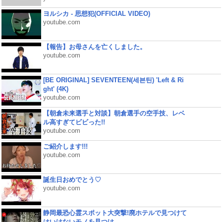
ヨルシカ - 思想犯(OFFICIAL VIDEO)
youtube.com
【報告】お母さんを亡くしました。
youtube.com
[BE ORIGINAL] SEVENTEEN(세븐틴) 'Left & Ri
ght' (4K)
youtube.com
【朝倉未来選手と対談】朝倉選手の空手技、レベ
ル高すぎてビビった!!
youtube.com
ご紹介します!!!
youtube.com
誕生日おめでとう♡
youtube.com
静岡最恐心霊スポット大突撃!廃ホテルで見つけて
はいけないモノを見つけ...