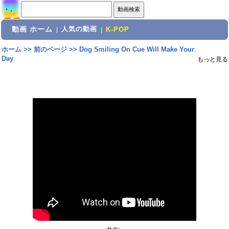
動画 ホーム
人気の動画
|
|
K-POP
ホーム
>>
前のページ
>>
Dog Smiling On Cue Will Make Your
Day
もっと見る